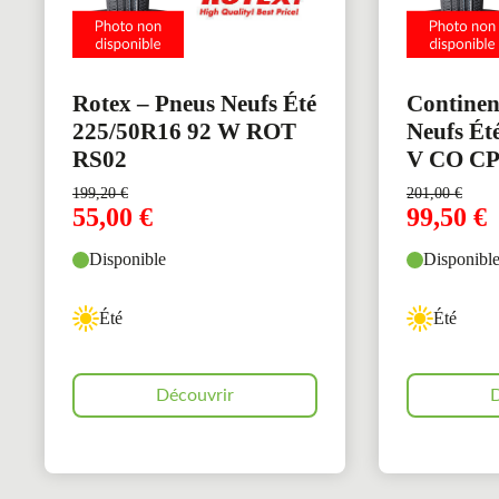
Rotex – Pneus Neufs Été
Continen
225/50R16 92 W ROT
Neufs Ét
RS02
V CO C
199,20
€
201,00
€
55,00
€
99,50
€
Disponible
Disponibl
Été
Été
Découvrir
D