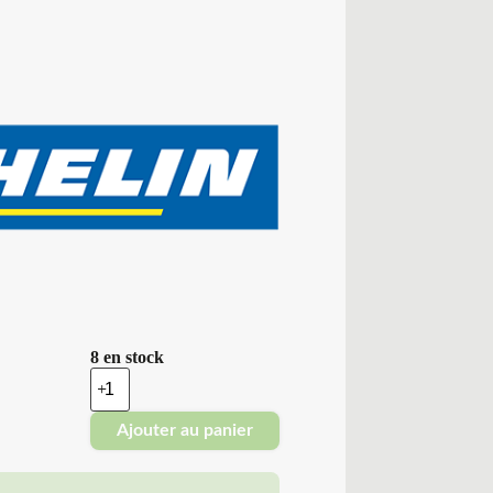
8 en stock
quantité
de
Michelin
Ajouter au panier
-
Pneus
Neufs
Été