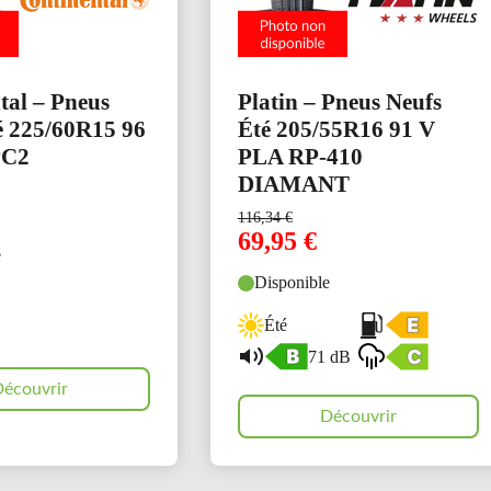
tal – Pneus
Platin – Pneus Neufs
é 225/60R15 96
Été 205/55R16 91 V
PC2
PLA RP-410
DIAMANT
116,34
€
69,95
€
e
Disponible
Été
71 dB
écouvrir
Découvrir