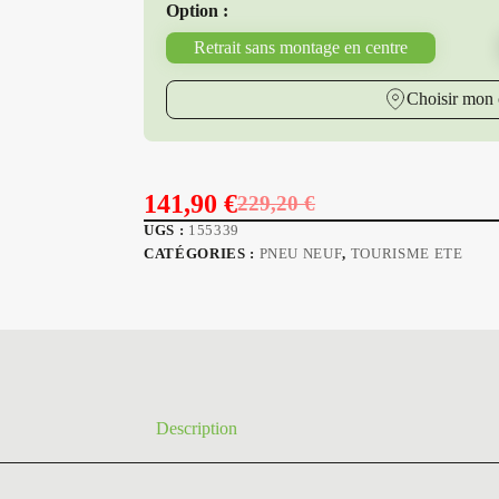
Option :
Retrait sans montage en centre
Choisir mon 
141,90
€
229,20
€
Le
Le
UGS :
155339
prix
prix
CATÉGORIES :
PNEU NEUF
,
TOURISME ETE
initial
actuel
était :
est :
229,20 €.
141,90 €.
Description