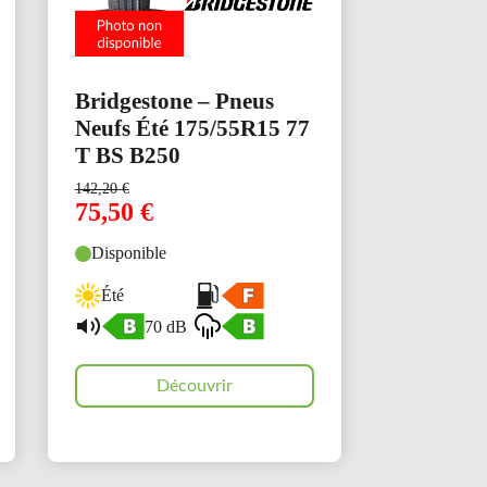
Bridgestone – Pneus
Neufs Été 175/55R15 77
T BS B250
142,20
€
75,50
€
Disponible
Été
70 dB
Découvrir