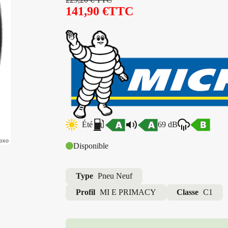
141,90
€
TTC
Été
69 dB
Disponible
Type
Pneu Neuf
Profil
MI E PRIMACY
Classe
C1