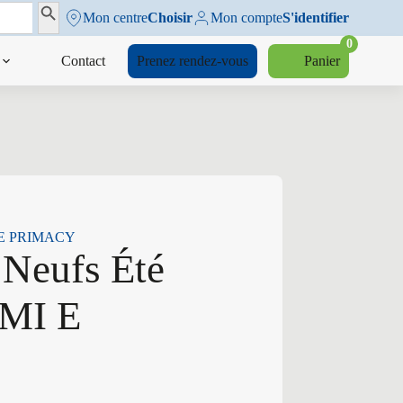
Search Button
Mon centre
Choisir
Mon compte
S'identifier
0
Contact
Prenez rendez-vous
Panier
MI E PRIMACY
 Neufs Été
 MI E