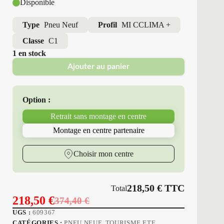
Disponible
Type
Pneu Neuf
Profil
MI CCLIMA +
Classe
C1
1 en stock
Ajouter au panier
Option :
Retrait sans montage en centre
Montage en centre partenaire
Choisir mon centre
218,50
€
TTC
Total
218,50
€
374,40
€
Le
Le
UGS :
609367
prix
prix
CATÉGORIES :
PNEU NEUF
,
TOURISME ETE