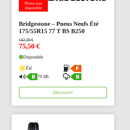
Bridgestone – Pneus Neufs Été
175/55R15 77 T BS B250
142,20
€
75,50
€
Disponible
Été
70 dB
Découvrir