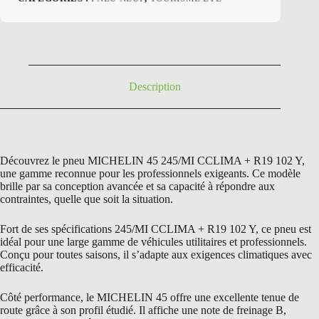
initial
actuel
était :
est :
374,40 €.
218,50 €.
Description
Découvrez le pneu MICHELIN 45 245/MI CCLIMA + R19 102 Y,
une gamme reconnue pour les professionnels exigeants. Ce modèle
brille par sa conception avancée et sa capacité à répondre aux
contraintes, quelle que soit la situation.
Fort de ses spécifications 245/MI CCLIMA + R19 102 Y, ce pneu est
idéal pour une large gamme de véhicules utilitaires et professionnels.
Conçu pour toutes saisons, il s’adapte aux exigences climatiques avec
efficacité.
Côté performance, le MICHELIN 45 offre une excellente tenue de
route grâce à son profil étudié. Il affiche une note de freinage B,