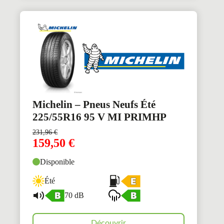
Michelin – Pneus Neufs Été
225/55R16 95 V MI PRIMHP
231,96
€
159,50
€
Disponible
Été
70 dB
Découvrir