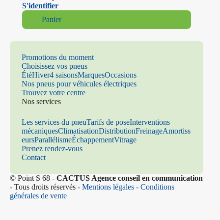
S'identifier
Panier
Promotions du moment
Choisissez vos pneus
Été
Hiver
4 saisons
Marques
Occasions
Nos pneus pour véhicules électriques
Trouvez votre centre
Nos services
Les services du pneu
Tarifs de pose
Interventions
mécaniques
Climatisation
Distribution
Freinage
Amortiss
eurs
Parallélisme
Échappement
Vitrage
Prenez rendez-vous
Contact
© Point S 68 -
CACTUS Agence conseil en communication
- Tous droits réservés -
Mentions légales
-
Conditions
générales de vente