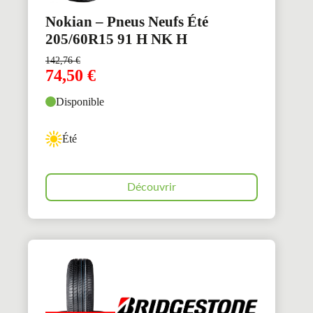
Nokian – Pneus Neufs Été
205/60R15 91 H NK H
142,76
€
74,50
€
Disponible
Été
Découvrir