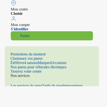
Mon centre
Choisir
Mon compte
S'identifier
Panier
Promotions du moment
Choisissez vos pneus
Été
Hiver
4 saisons
Marques
Occasions
Nos pneus pour véhicules électriques
Trouvez votre centre
Nos services
Les services du pneu
Tarifs de pose
Interventions
mécaniques
Climatisation
Distribution
Freinage
Amortiss
eurs
Parallélisme
Échappement
Vitrage
Prenez rendez-vous
Contact