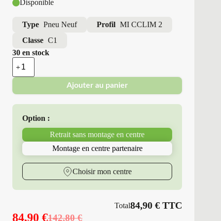
Disponible
Type
Pneu Neuf
Profil
MI CCLIM 2
Classe
C1
30 en stock
quantité
de
Michelin
Ajouter au panier
-
Pneus
Neufs
4
Option :
Saisons
195/65R15
Retrait sans montage en centre
91
H
Montage en centre partenaire
MI
CCLIM
2
Choisir mon centre
84,90
€
TTC
Total
84,90
€
142,80
€