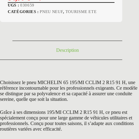
Le
Le
UGS :
030659
prix
prix
CATÉGORIES :
PNEU NEUF
,
TOURISME ETE
initial
actuel
était :
est :
142,80 €.
84,90 €.
Description
Choisissez le pneu MICHELIN 65 195/MI CCLIM 2 R15 91 H, une
référence incontournable pour les professionnels exigeants. Ce modèle
se distingue par sa polyvalence et sa capacité à assurer une conduite
sereine, quelle que soit la situation.
Grâce à ses dimensions 195/MI CCLIM 2 R15 91 H, ce pneu est
spécialement conçu pour une large gamme de véhicules utilitaires et
professionnels. Conçu pour toutes saisons, il s’adapte aux conditions
routières variées avec efficacité.