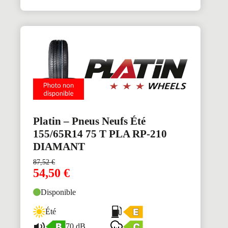
Platin – Pneus Neufs Été
155/65R14 75 T PLA RP-210
DIAMANT
87,52
€
54,50
€
Disponible
Été
70 dB