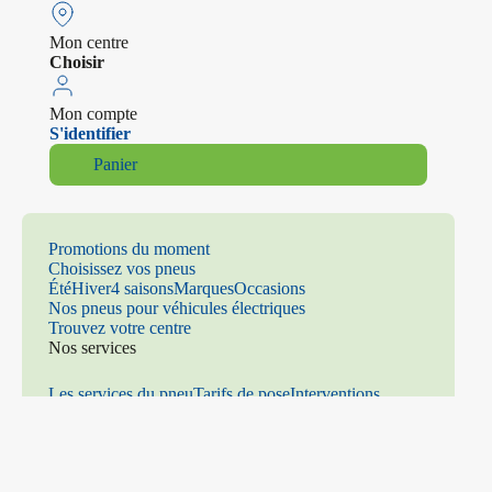
Mon centre
Choisir
Mon compte
S'identifier
Panier
Promotions du moment
Choisissez vos pneus
Été
Hiver
4 saisons
Marques
Occasions
Nos pneus pour véhicules électriques
Trouvez votre centre
Nos services
Les services du pneu
Tarifs de pose
Interventions
mécaniques
Climatisation
Distribution
Freinage
Amortiss
eurs
Parallélisme
Échappement
Vitrage
Prenez rendez-vous
Contact