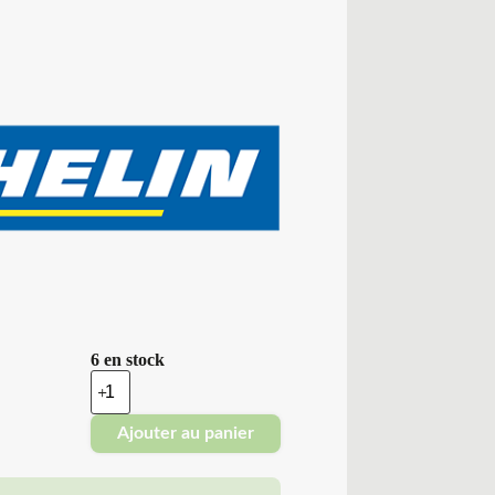
6 en stock
quantité
de
Michelin
Ajouter au panier
-
Pneus
Neufs
385/55R22.5