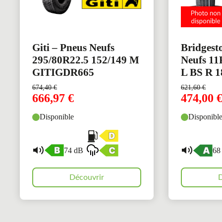
Giti – Pneus Neufs
Bridgest
295/80R22.5 152/149 M
Neufs 11
GITIGDR665
L BS R 1
674,40
€
621,60
€
666,97
€
474,00
Disponible
Disponibl
74 dB
68
Découvrir
D