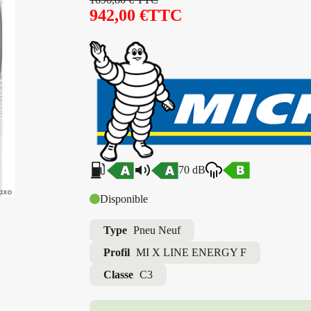
942,00
€
TTC
70 dB
Disponible
Type
Pneu Neuf
Profil
MI X LINE ENERGY F
Classe
C3