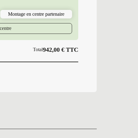
160
K
Montage en centre partenaire
MI
X
LINE
centre
ENERGY
F
942,00
€
TTC
Total