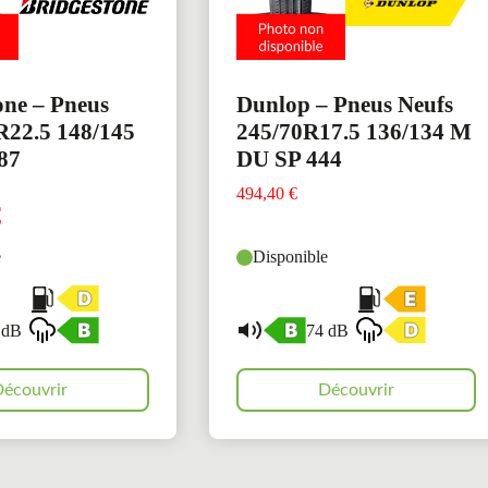
one – Pneus
Dunlop – Pneus Neufs
R22.5 148/145
245/70R17.5 136/134 M
87
DU SP 444
494,40
€
€
e
Disponible
 dB
74 dB
écouvrir
Découvrir