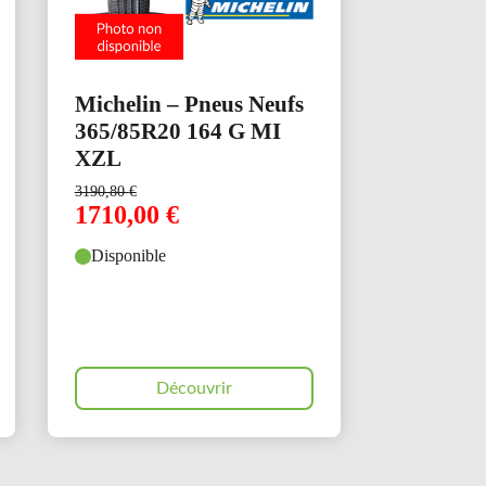
Michelin – Pneus Neufs
365/85R20 164 G MI
XZL
3190,80
€
1710,00
€
Disponible
Découvrir