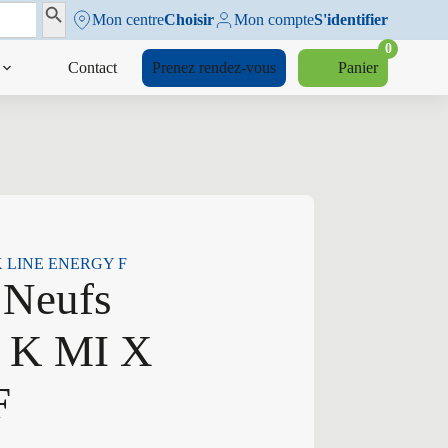
Search Button
Mon centre
Choisir
Mon compte
S'identifier
0
Contact
Prenez rendez-vous
Panier
I X LINE ENERGY F
 Neufs
0 K MI X
F