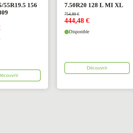
5/55R19.5 156
7.50R20 128 L MI XL
809
754,80
€
444,48
€
€
Disponible
e
Découvrir
écouvrir