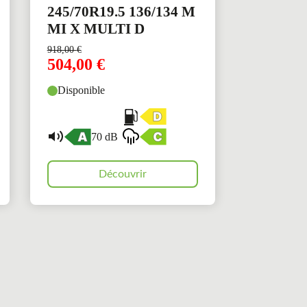
245/70R19.5 136/134 M
MI X MULTI D
918,00
€
504,00
€
Disponible
70 dB
Découvrir