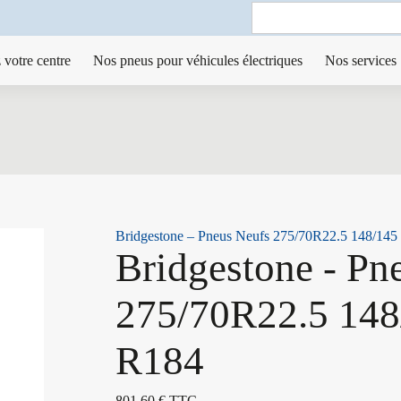
Search
for:
 votre centre
Nos pneus pour véhicules électriques
Nos services
Bridgestone – Pneus Neufs 275/70R22.5 148/14
Bridgestone - Pn
275/70R22.5 148
R184
801,60
€
TTC