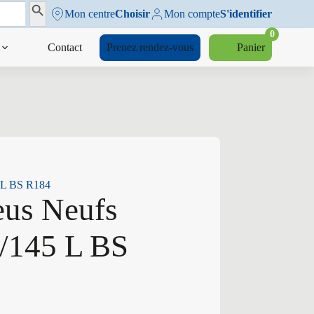
Search Button
Mon centre
Choisir
Mon compte
S'identifier
0
Contact
Prenez rendez-vous
Panier
5 L BS R184
eus Neufs
/145 L BS