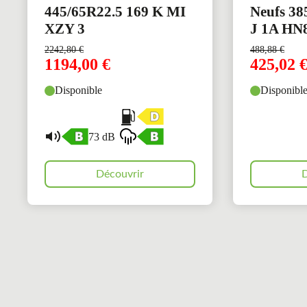
445/65R22.5 169 K MI
Neufs 38
XZY 3
J 1A HN
2242,80
€
488,88
€
1194,00
€
425,02
Disponible
Disponibl
73 dB
Découvrir
D