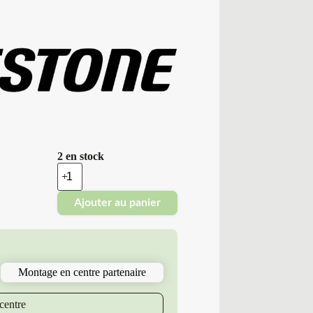
2 en stock
quantité
de
Bridgestone
Ajouter au panier
-
Pneus
Neufs
275/70R22.5
148/145
L
Montage en centre partenaire
BS
R184
centre