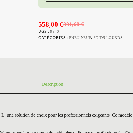
558,00
€
801,60
€
Le
Le
UGS :
9943
prix
prix
CATÉGORIES :
PNEU NEUF
,
POIDS LOURDS
initial
actuel
était :
est :
801,60 €.
558,00 €.
Description
solution de choix pour les professionnels exigeants. Ce modèle bril
 pour une large gamme de véhicules utilitaires et professionnels. Conç