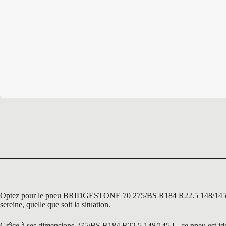
Optez pour le pneu BRIDGESTONE 70 275/BS R184 R22.5 148/145 L, une 
sereine, quelle que soit la situation.
Grâce à ses dimensions 275/BS R184 R22.5 148/145 L, ce pneu est idéal