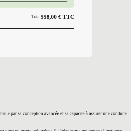
558,00
€
TTC
Total
le par sa conception avancée et sa capacité à assurer une conduite
u pour un usage polyvalent, il s’adapte aux exigences climatiques