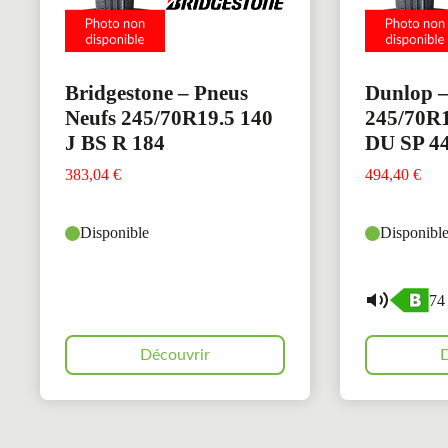
Bridgestone – Pneus
Dunlop –
Neufs 245/70R19.5 140
245/70R1
J BS R 184
DU SP 4
383,04
€
494,40
€
Disponible
Disponibl
74
Découvrir
D