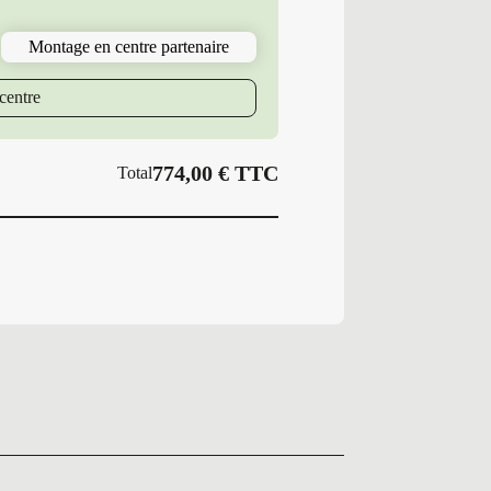
143/141
J
Montage en centre partenaire
MI
MAXTRAI
centre
774,00
€
TTC
Total