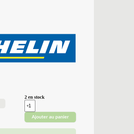
2 en stock
quantité
de
Michelin
Ajouter au panier
-
Pneus
Neufs
255/60R19.5