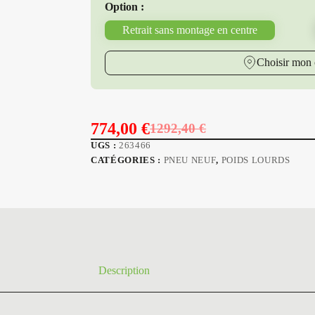
Option :
Retrait sans montage en centre
Choisir mon 
774,00
€
1292,40
€
Le
Le
UGS :
263466
prix
prix
CATÉGORIES :
PNEU NEUF
,
POIDS LOURDS
initial
actuel
était :
est :
1292,40 €.
774,00 €.
Description