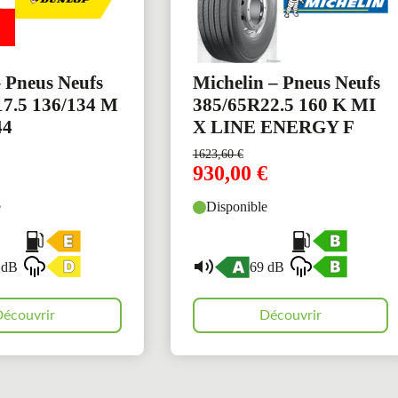
 Pneus Neufs
Michelin – Pneus Neufs
7.5 136/134 M
385/65R22.5 160 K MI
44
X LINE ENERGY F
1623,60
€
930,00
€
e
Disponible
 dB
69 dB
écouvrir
Découvrir