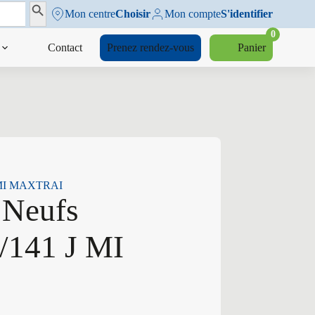
Search Button
Mon centre
Choisir
Mon compte
S'identifier
0
Contact
Prenez rendez-vous
Panier
 J MI MAXTRAI
 Neufs
/141 J MI