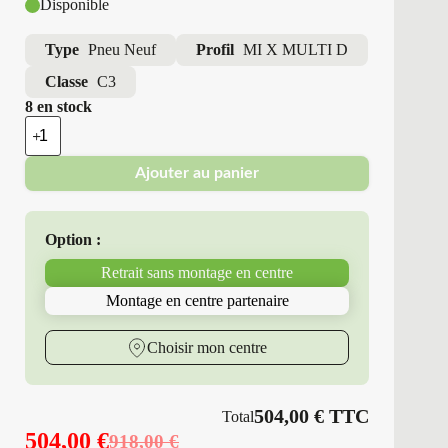
Disponible
Type
Pneu Neuf
Profil
MI X MULTI D
Classe
C3
8 en stock
quantité
de
Michelin
Ajouter au panier
-
Pneus
Neufs
245/70R19.5
Option :
136/134
M
Retrait sans montage en centre
MI
X
Montage en centre partenaire
MULTI
D
Choisir mon centre
504,00
€
TTC
Total
504,00
€
918,00
€