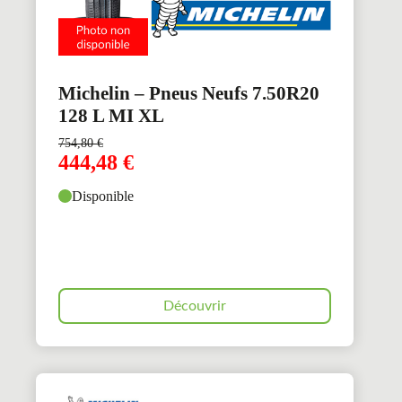
Michelin – Pneus Neufs 7.50R20
128 L MI XL
754,80
€
444,48
€
Disponible
Découvrir