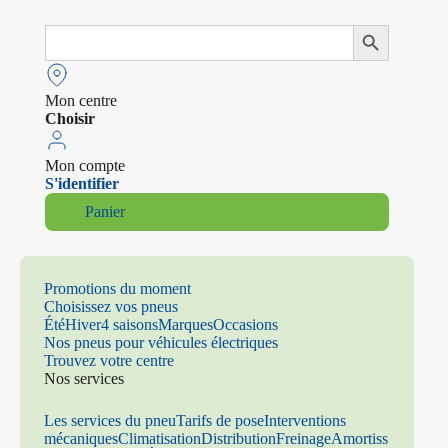
Search
Search Button
for:
Mon centre
Choisir
Mon compte
S'identifier
Panier
Promotions du moment
Choisissez vos pneus
Été
Hiver
4 saisons
Marques
Occasions
Nos pneus pour véhicules électriques
Trouvez votre centre
Nos services
Les services du pneu
Tarifs de pose
Interventions
mécaniques
Climatisation
Distribution
Freinage
Amortiss