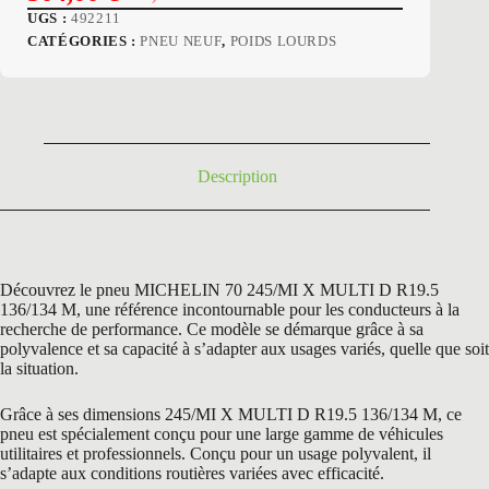
Le
Le
UGS :
492211
prix
prix
CATÉGORIES :
PNEU NEUF
,
POIDS LOURDS
initial
actuel
était :
est :
918,00 €.
504,00 €.
Description
Découvrez le pneu MICHELIN 70 245/MI X MULTI D R19.5
136/134 M, une référence incontournable pour les conducteurs à la
recherche de performance. Ce modèle se démarque grâce à sa
polyvalence et sa capacité à s’adapter aux usages variés, quelle que soit
la situation.
Grâce à ses dimensions 245/MI X MULTI D R19.5 136/134 M, ce
pneu est spécialement conçu pour une large gamme de véhicules
utilitaires et professionnels. Conçu pour un usage polyvalent, il
s’adapte aux conditions routières variées avec efficacité.