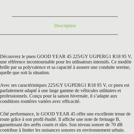
était :
est :
316,80 €.
148,50 €.
Description
Découvrez le pneu GOOD YEAR 45 225/GY UGPERG1 R18 95 V,
une référence incontournable pour les utilisateurs intensifs. Ce modèle
brille par sa polyvalence et sa capacité à assurer une conduite sereine,
quelle que soit la situation.
Avec ses caractéristiques 225/GY UGPERG1 R18 95 V, ce pneu est
parfaitement adapté à une large gamme de véhicules utilitaires et
professionnels. Conçu pour la saison hivernale, il s’adapte aux
conditions routières variées avec efficacité.
Côté performance, le GOOD YEAR 45 offre une excellente tenue de
route grâce à son profil étudié. Il affiche une note de freinage B,
garantissant des arrêts courts et sûrs. Son niveau sonore de 70 dB
contribue à limiter les nuisances sonores en environnement urbain.