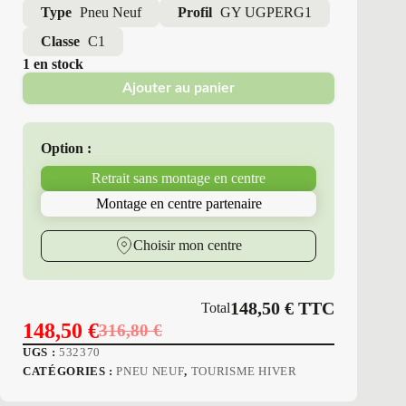
Type
Pneu Neuf
Profil
GY UGPERG1
Classe
C1
1 en stock
Ajouter au panier
Option :
Retrait sans montage en centre
Montage en centre partenaire
Choisir mon centre
148,50
€
TTC
Total
148,50
€
316,80
€
Le
Le
UGS :
532370
prix
prix
CATÉGORIES :
PNEU NEUF
,
TOURISME HIVER
initial
actuel