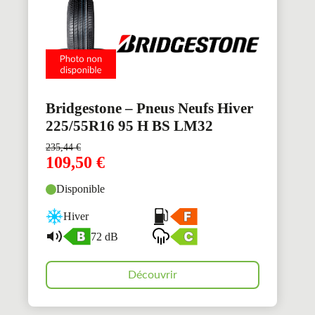
Bridgestone – Pneus Neufs Hiver
225/55R16 95 H BS LM32
235,44
€
109,50
€
Disponible
Hiver
72 dB
Découvrir