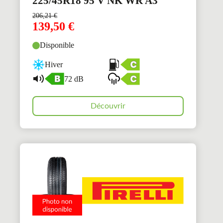
225/45R18 95 V NK WR A3
206,21
€
139,50
€
Disponible
Hiver
72 dB
Découvrir