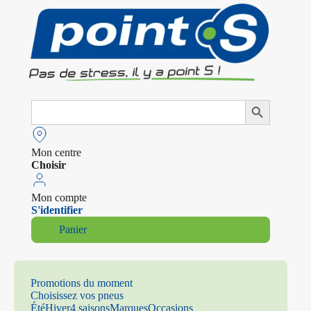
Search
Search Button
for:
Mon centre
Choisir
Mon compte
S'identifier
Panier
Promotions du moment
Choisissez vos pneus
Été
Hiver
4 saisons
Marques
Occasions