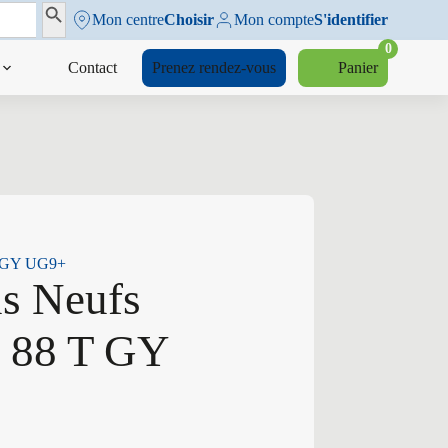
Search Button
Mon centre
Choisir
Mon compte
S'identifier
0
Contact
Prenez rendez-vous
Panier
T GY UG9+
us Neufs
 88 T GY