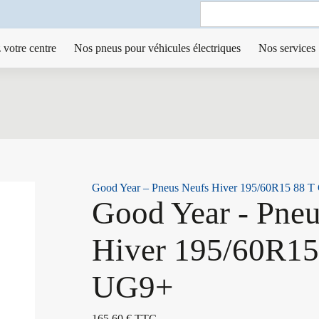
Search
for:
 votre centre
Nos pneus pour véhicules électriques
Nos services
Good Year – Pneus Neufs Hiver 195/60R15 88 
Good Year - Pne
Hiver 195/60R15
UG9+
165,60
€
TTC