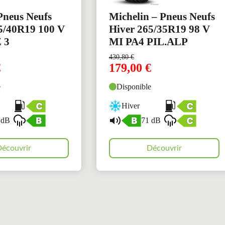
 Pneus Neufs
Michelin – Pneus Neufs
5/40R19 100 V
Hiver 265/35R19 98 V
 3
MI PA4 PIL.ALP
430,80
€
€
179,00
€
e
Disponible
Hiver
 dB
71 dB
écouvrir
Découvrir