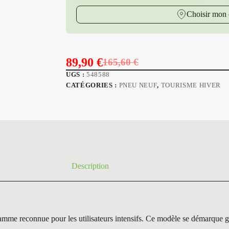
Choisir mon 
89,90
€
165,60
€
Le
Le
UGS :
548588
prix
prix
CATÉGORIES :
PNEU NEUF
,
TOURISME HIVER
initial
actuel
était :
est :
165,60 €.
89,90 €.
Description
onnue pour les utilisateurs intensifs. Ce modèle se démarque grâce à