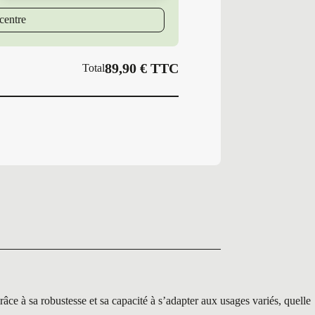
T
GY
centre
UG9+
89,90
€
TTC
Total
 sa robustesse et sa capacité à s’adapter aux usages variés, quelle