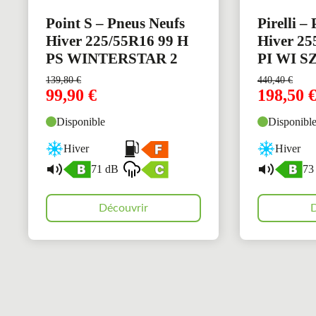
Point S – Pneus Neufs
Pirelli –
Hiver 225/55R16 99 H
Hiver 25
PS WINTERSTAR 2
PI WI SZ
139,80
€
440,40
€
99,90
€
198,50
Disponible
Disponibl
Hiver
Hiver
71 dB
73
Découvrir
D