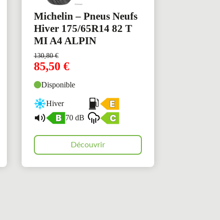
Michelin – Pneus Neufs
Hiver 175/65R14 82 T
MI A4 ALPIN
130,80
€
85,50
€
Disponible
Hiver
70 dB
Découvrir