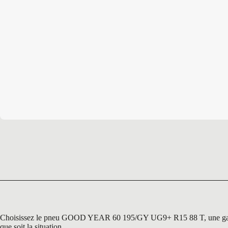
Choisissez le pneu GOOD YEAR 60 195/GY UG9+ R15 88 T, une gamme rec
que soit la situation.