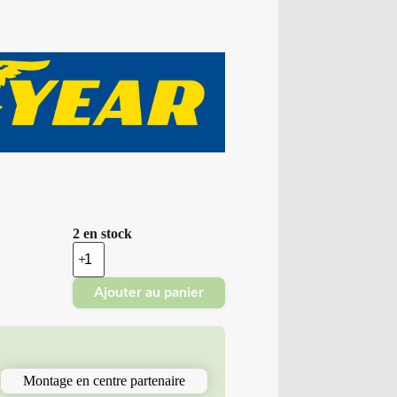
2 en stock
quantité
de
Good
Ajouter au panier
Year
-
Pneus
Neufs
Hiver
195/60R15
Montage en centre partenaire
88