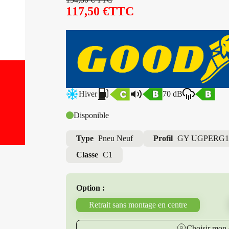
117,50
€
TTC
Hiver
70 dB
Disponible
Type
Pneu Neuf
Profil
GY UGPERG
Classe
C1
Option :
Retrait sans montage en centre
Choisir mon 