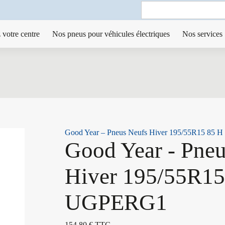
Search
for:
 votre centre
Nos pneus pour véhicules électriques
Nos services
Good Year – Pneus Neufs Hiver 195/55R15 8
Good Year - Pne
Hiver 195/55R1
UGPERG1
154,80
€
TTC