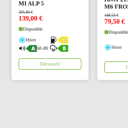
MI ALP 5
M6 FRO
205,80
€
149,53
€
139,00
€
79,50
€
Disponible
Disponibl
Hiver
Hiver
68 dB
Découvrir
D