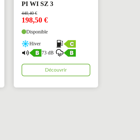
PI WI SZ 3
440,40
€
198,50
€
Disponible
Hiver
73 dB
Découvrir