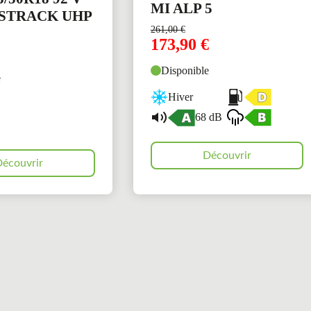
MI ALP 5
STRACK UHP
261,00
€
173,90
€
Disponible
e
Hiver
68 dB
Découvrir
écouvrir