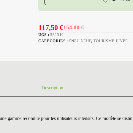
117,50
€
154,80
€
Le
Le
UGS :
532310
prix
prix
CATÉGORIES :
PNEU NEUF
,
TOURISME HIVER
initial
actuel
était :
est :
154,80 €.
117,50 €.
Description
reconnue pour les utilisateurs intensifs. Ce modèle se distingue p