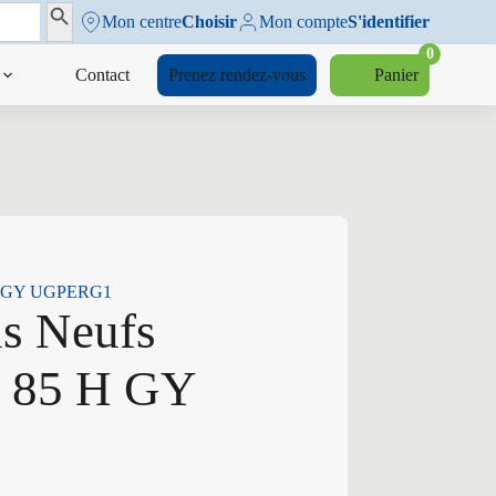
Search Button
Mon centre
Choisir
Mon compte
S'identifier
0
Contact
Prenez rendez-vous
Panier
5 H GY UGPERG1
us Neufs
5 85 H GY