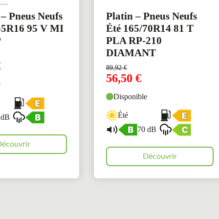
 – Pneus Neufs
Platin – Pneus Neufs
55R16 95 V MI
Été 165/70R14 81 T
P
PLA RP-210
DIAMANT
€
89,92
€
56,50
€
e
Disponible
Été
 dB
70 dB
écouvrir
Découvrir