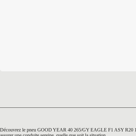
Découvrez le pneu GOOD YEAR 40 265/GY EAGLE F1 ASY R20 104 Y, un
assurer une conduite sereine, quelle que soit la situation.