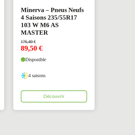
Minerva – Pneus Neufs
4 Saisons 235/55R17
103 W M6 AS
MASTER
176,40
€
89,50
€
Disponible
4 saisons
Découvrir