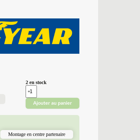
2 en stock
quantité
de
Good
Ajouter au panier
Year
-
Pneus
Neufs
Été
265/40R20
Montage en centre partenaire
104