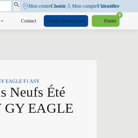
Search Button
Mon centre
Choisir
Mon compte
S'identifier
0
Contact
Prenez rendez-vous
Panier
 Y GY EAGLE F1 ASY
s Neufs Été
 Y GY EAGLE