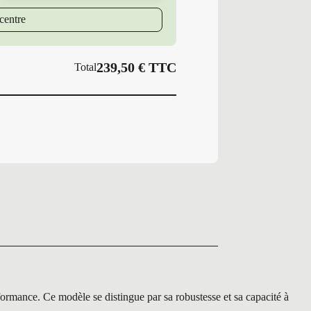
Y
GY
centre
EAGLE
F1
ASY
239,50
€
TTC
Total
ce. Ce modèle se distingue par sa robustesse et sa capacité à