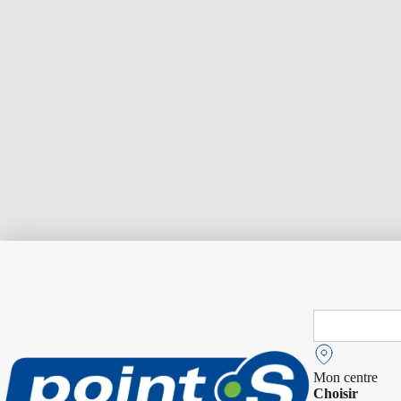
Search
for:
Mon centre
Choisir