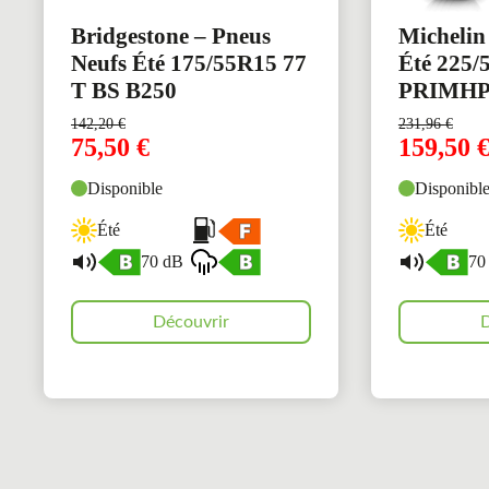
Bridgestone – Pneus
Michelin
Neufs Été 175/55R15 77
Été 225/
T BS B250
PRIMH
142,20
€
231,96
€
75,50
€
159,50
Disponible
Disponibl
Été
Été
70 dB
70
Découvrir
D