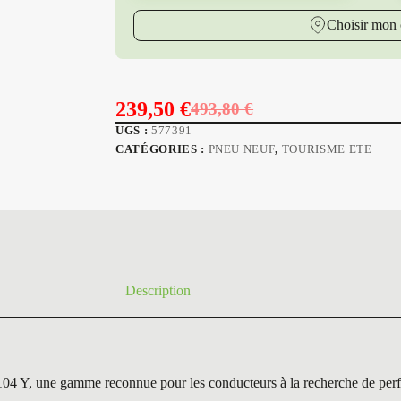
Choisir mon 
239,50
€
493,80
€
Le
Le
UGS :
577391
prix
prix
CATÉGORIES :
PNEU NEUF
,
TOURISME ETE
initial
actuel
était :
est :
493,80 €.
239,50 €.
Description
e gamme reconnue pour les conducteurs à la recherche de performan