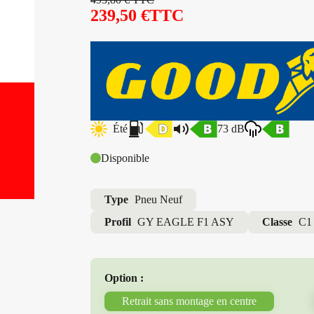
239,50
€
TTC
Été
73 dB
Disponible
Type
Pneu Neuf
Profil
GY EAGLE F1 ASY
Classe
C1
Option :
Retrait sans montage en centre