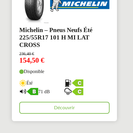
Michelin – Pneus Neufs Été
225/55R17 101 H MI LAT
CROSS
236,40
€
154,50
€
Disponible
Été
71 dB
Découvrir