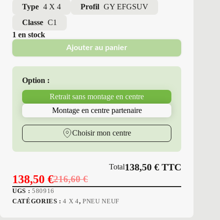
Type
4 X 4
Profil
GY EFGSUV
Classe
C1
1 en stock
Ajouter au panier
Option :
Retrait sans montage en centre
Montage en centre partenaire
Choisir mon centre
138,50
€
TTC
Total
138,50
€
216,60
€
Le
Le
UGS :
580916
prix
prix
CATÉGORIES :
4 X 4
,
PNEU NEUF
initial
actuel