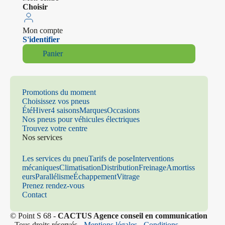
Choisir
Mon compte
S'identifier
Panier
Promotions du moment
Choisissez vos pneus
Été
Hiver
4 saisons
Marques
Occasions
Nos pneus pour véhicules électriques
Trouvez votre centre
Nos services
Les services du pneu
Tarifs de pose
Interventions
mécaniques
Climatisation
Distribution
Freinage
Amortiss
eurs
Parallélisme
Échappement
Vitrage
Prenez rendez-vous
Contact
© Point S 68 -
CACTUS Agence conseil en communication
- Tous droits réservés -
Mentions légales
-
Conditions