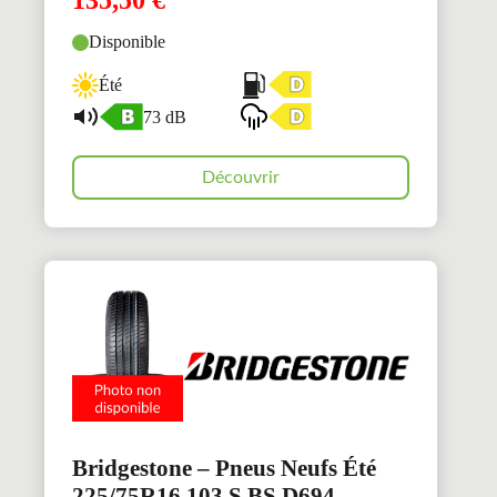
135,50
€
Disponible
Été
73 dB
Découvrir
Bridgestone – Pneus Neufs Été
225/75R16 103 S BS D694