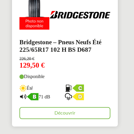
Bridgestone – Pneus Neufs Été
225/65R17 102 H BS D687
226,20
€
129,50
€
Disponible
Été
71 dB
Découvrir