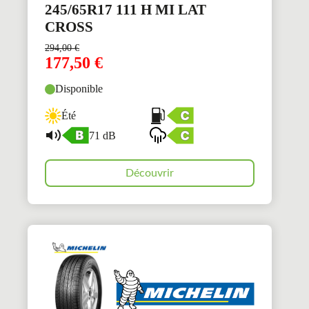
245/65R17 111 H MI LAT
CROSS
294,00
€
177,50
€
Disponible
Été
71 dB
Découvrir