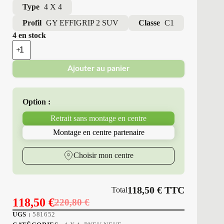
Type
4 X 4
Profil
GY EFFIGRIP 2 SUV
Classe
C1
4 en stock
quantité
de
Good
Ajouter au panier
Year
-
Pneus
Neufs
Option :
Été
215/65R16
Retrait sans montage en centre
98
H
Montage en centre partenaire
GY
EFFIGRIP
2
Choisir mon centre
SUV
118,50
€
TTC
Total
118,50
€
220,80
€
Le
Le
UGS :
581652
prix
prix