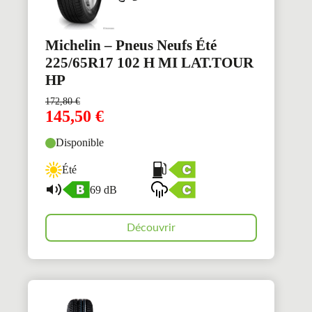
Michelin – Pneus Neufs Été
225/65R17 102 H MI LAT.TOUR
HP
172,80
€
145,50
€
Disponible
Été
69 dB
Découvrir