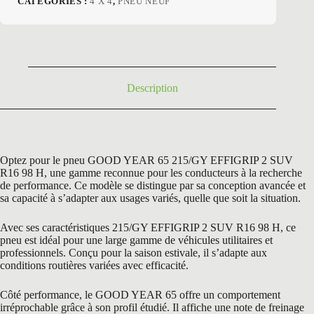
CATÉGORIES :
4 X 4
,
PNEU NEUF
initial
actuel
était :
est :
220,80 €.
118,50 €.
Description
Optez pour le pneu GOOD YEAR 65 215/GY EFFIGRIP 2 SUV
R16 98 H, une gamme reconnue pour les conducteurs à la recherche
de performance. Ce modèle se distingue par sa conception avancée et
sa capacité à s’adapter aux usages variés, quelle que soit la situation.
Avec ses caractéristiques 215/GY EFFIGRIP 2 SUV R16 98 H, ce
pneu est idéal pour une large gamme de véhicules utilitaires et
professionnels. Conçu pour la saison estivale, il s’adapte aux
conditions routières variées avec efficacité.
Côté performance, le GOOD YEAR 65 offre un comportement
irréprochable grâce à son profil étudié. Il affiche une note de freinage