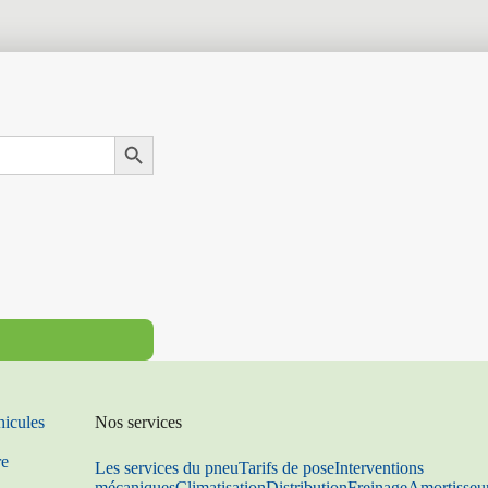
Search Button
hicules
Nos services
re
Les services du pneu
Tarifs de pose
Interventions
mécaniques
Climatisation
Distribution
Freinage
Amortisseu