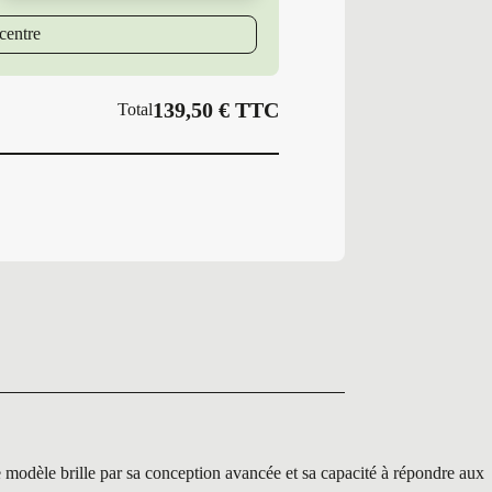
104
W
centre
GY
VEC
4SEASONS
G3
139,50
€
TTC
Total
 brille par sa conception avancée et sa capacité à répondre aux