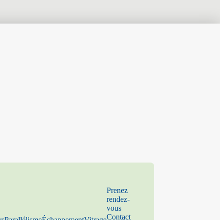
Prenez
rendez-
vous
Contact
rs
Parallélisme
Échappement
Vitrage