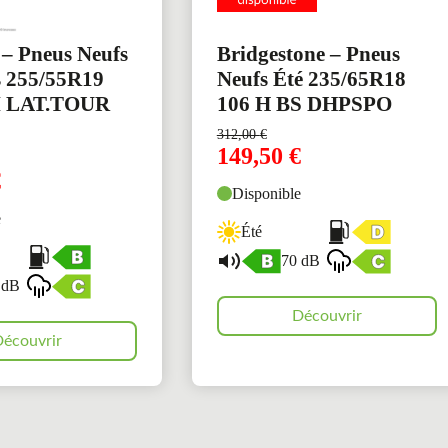
 – Pneus Neufs
Bridgestone – Pneus
s 255/55R19
Neufs Été 235/65R18
I LAT.TOUR
106 H BS DHPSPO
312,00
€
149,50
€
€
Disponible
e
Été
70 dB
 dB
Découvrir
écouvrir