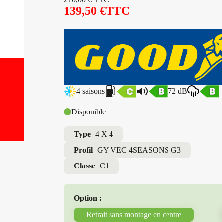
139,50
€
TTC
4 saisons
72 dB
Disponible
Type
4 X 4
Profil
GY VEC 4SEASONS G3
Classe
C1
Option :
Retrait sans montage en centre