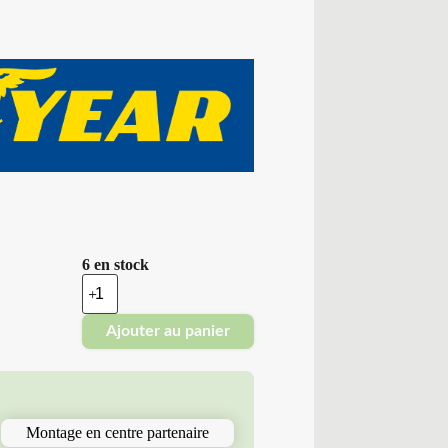
6 en stock
quantité
de
Good
Ajouter au panier
Year
-
Pneus
Neufs
4
Saisons
Montage en centre partenaire
225/60R18