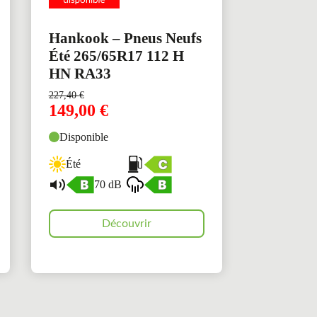
Hankook – Pneus Neufs
Été 265/65R17 112 H
HN RA33
227,40
€
149,00
€
Disponible
Été
70 dB
Découvrir