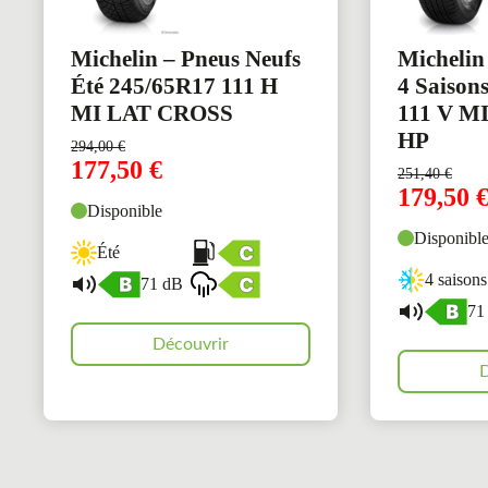
Michelin – Pneus Neufs
Michelin
Été 245/65R17 111 H
4 Saison
MI LAT CROSS
111 V M
HP
294,00
€
177,50
€
251,40
€
179,50
Disponible
Disponibl
Été
4 saisons
71 dB
71
Découvrir
D