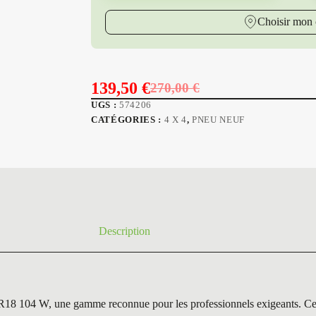
Choisir mon 
139,50
€
270,00
€
Le
Le
UGS :
574206
prix
prix
CATÉGORIES :
4 X 4
,
PNEU NEUF
initial
actuel
était :
est :
270,00 €.
139,50 €.
Description
 une gamme reconnue pour les professionnels exigeants. Ce modèle