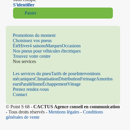
S'identifier
Panier
Promotions du moment
Choisissez vos pneus
Été
Hiver
4 saisons
Marques
Occasions
Nos pneus pour véhicules électriques
Trouvez votre centre
Nos services
Les services du pneu
Tarifs de pose
Interventions
mécaniques
Climatisation
Distribution
Freinage
Amortiss
eurs
Parallélisme
Échappement
Vitrage
Prenez rendez-vous
Contact
© Point S 68 -
CACTUS Agence conseil en communication
- Tous droits réservés -
Mentions légales
-
Conditions
générales de vente