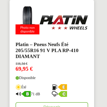
Platin – Pneus Neufs Été
205/55R16 91 V PLA RP-410
DIAMANT
116,34
€
69,95
€
Disponible
Été
71 dB