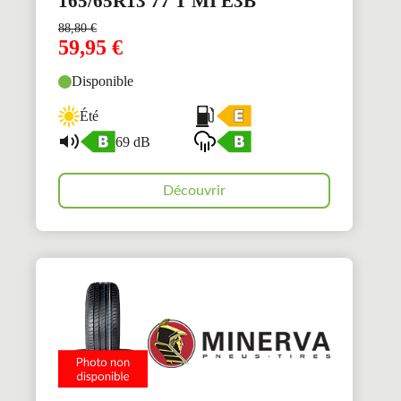
165/65R13 77 T MI E3B
88,80
€
59,95
€
Disponible
Été
69 dB
Découvrir