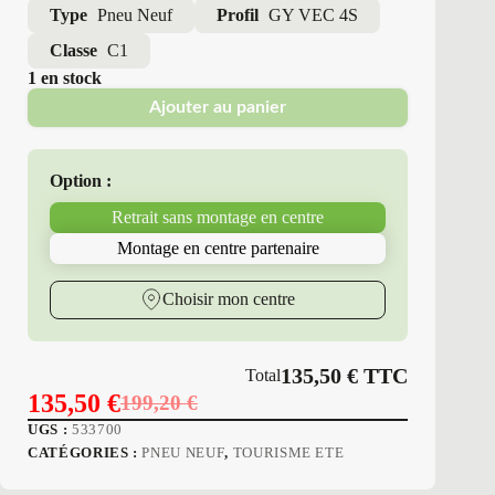
Type
Pneu Neuf
Profil
GY VEC 4S
Classe
C1
1 en stock
Ajouter au panier
Option :
Retrait sans montage en centre
Montage en centre partenaire
Choisir mon centre
135,50
€
TTC
Total
135,50
€
199,20
€
Le
Le
UGS :
533700
prix
prix
CATÉGORIES :
PNEU NEUF
,
TOURISME ETE
initial
actuel