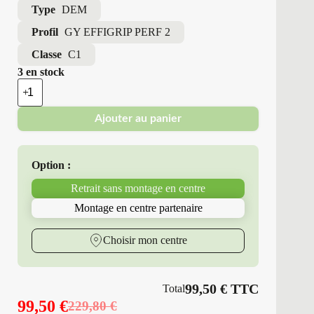
Type
DEM
Profil
GY EFFIGRIP PERF 2
Classe
C1
3 en stock
quantité
de
Good
Ajouter au panier
Year
-
Demonte
Été
Option :
205/50R17
93
Retrait sans montage en centre
V
GY
Montage en centre partenaire
EFFIGRIP
PERF
2
Choisir mon centre
99,50
€
TTC
Total
99,50
€
229,80
€