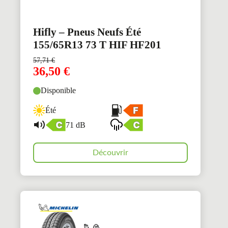
Hifly – Pneus Neufs Été
155/65R13 73 T HIF HF201
57,71
€
36,50
€
Disponible
Été
71 dB
Découvrir