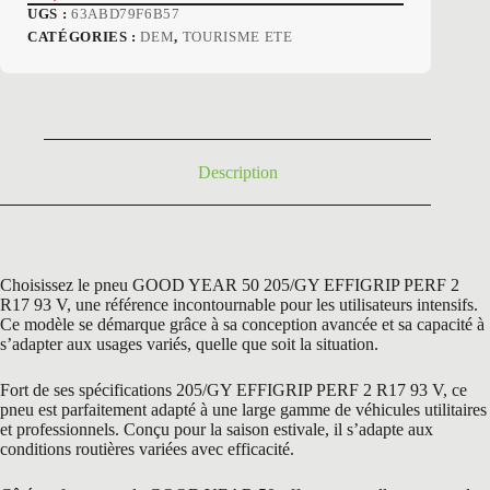
Le
Le
UGS :
63ABD79F6B57
prix
prix
CATÉGORIES :
DEM
,
TOURISME ETE
initial
actuel
était :
est :
229,80 €.
99,50 €.
Description
Choisissez le pneu GOOD YEAR 50 205/GY EFFIGRIP PERF 2
R17 93 V, une référence incontournable pour les utilisateurs intensifs.
Ce modèle se démarque grâce à sa conception avancée et sa capacité à
s’adapter aux usages variés, quelle que soit la situation.
Fort de ses spécifications 205/GY EFFIGRIP PERF 2 R17 93 V, ce
pneu est parfaitement adapté à une large gamme de véhicules utilitaires
et professionnels. Conçu pour la saison estivale, il s’adapte aux
conditions routières variées avec efficacité.