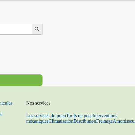
Search Button
hicules
Nos services
re
Les services du pneu
Tarifs de pose
Interventions
mécaniques
Climatisation
Distribution
Freinage
Amortisseu