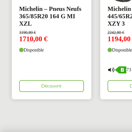
Michelin – Pneus Neufs
Michelin
365/85R20 164 G MI
445/65R2
XZL
XZY 3
3190,80
€
2242,80
€
1710,00
€
1194,0
Disponible
Disponibl
73
Découvrir
D