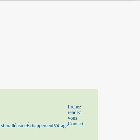
Prenez
rendez-
vous
Contact
rs
Parallélisme
Échappement
Vitrage