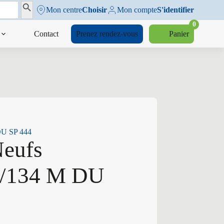
Search Button
Mon centre
Choisir
Mon compte
S'identifier
0
Contact
Prenez rendez-vous
Panier
DU SP 444
Neufs
6/134 M DU