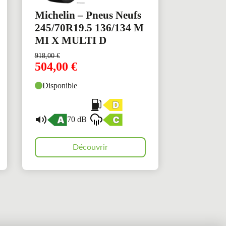
Michelin – Pneus Neufs
245/70R19.5 136/134 M
MI X MULTI D
918,00
€
504,00
€
Disponible
70 dB
Découvrir