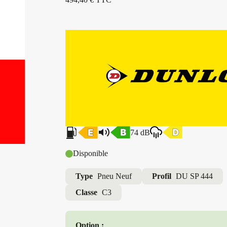
74 dB
Disponible
Type
Pneu Neuf
Profil
DU SP 444
Classe
C3
Option :