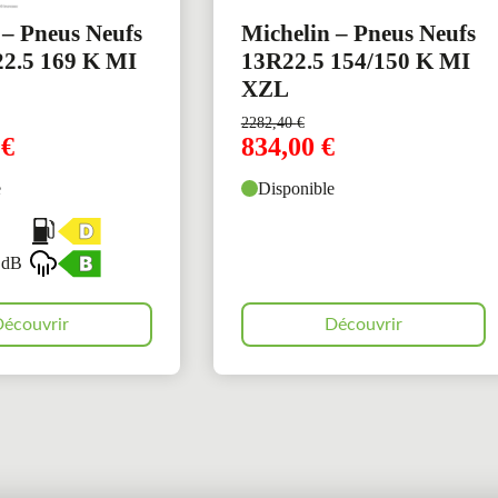
 – Pneus Neufs
Michelin – Pneus Neufs
2.5 169 K MI
13R22.5 154/150 K MI
XZL
2282,40
€
0
€
834,00
€
e
Disponible
 dB
écouvrir
Découvrir