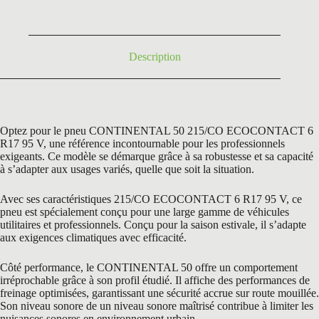
était :
est :
235,80 €.
79,00 €.
Description
Optez pour le pneu CONTINENTAL 50 215/CO ECOCONTACT 6
R17 95 V, une référence incontournable pour les professionnels
exigeants. Ce modèle se démarque grâce à sa robustesse et sa capacité
à s’adapter aux usages variés, quelle que soit la situation.
Avec ses caractéristiques 215/CO ECOCONTACT 6 R17 95 V, ce
pneu est spécialement conçu pour une large gamme de véhicules
utilitaires et professionnels. Conçu pour la saison estivale, il s’adapte
aux exigences climatiques avec efficacité.
Côté performance, le CONTINENTAL 50 offre un comportement
irréprochable grâce à son profil étudié. Il affiche des performances de
freinage optimisées, garantissant une sécurité accrue sur route mouillée.
Son niveau sonore de un niveau sonore maîtrisé contribue à limiter les
nuisances sonores en environnement urbain.