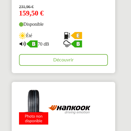
231,96
€
159,50
€
Disponible
Été
70 dB
Découvrir