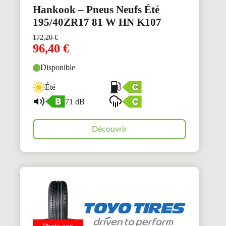
Hankook – Pneus Neufs Été
195/40ZR17 81 W HN K107
172,20
€
96,40
€
Disponible
Été
71 dB
Découvrir