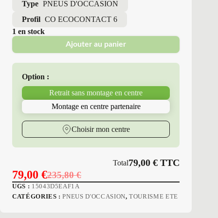
Type
PNEUS D'OCCASION
Profil
CO ECOCONTACT 6
1 en stock
Ajouter au panier
Option :
Retrait sans montage en centre
Montage en centre partenaire
Choisir mon centre
79,00
€
TTC
Total
79,00
€
235,80
€
Le
Le
UGS :
15043D5EAF1A
prix
prix
CATÉGORIES :
PNEUS D'OCCASION
,
TOURISME ETE
initial
actuel