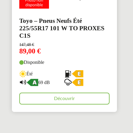
Toyo – Pneus Neufs Été
225/55R17 101 W TO PROXES
C1S
147,48
€
89,00
€
Disponible
Été
69 dB
Découvrir