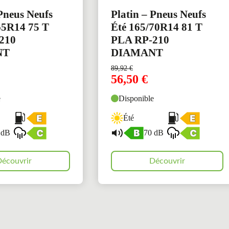
 Pneus Neufs
Platin – Pneus Neufs
65R14 75 T
Été 165/70R14 81 T
210
PLA RP-210
NT
DIAMANT
89,92
€
56,50
€
e
Disponible
Été
 dB
70 dB
écouvrir
Découvrir