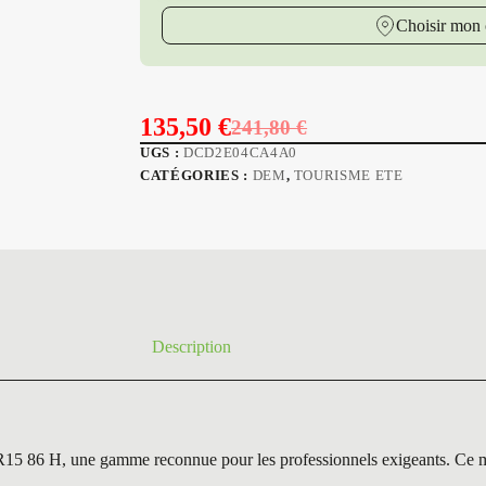
Choisir mon 
135,50
€
241,80
€
Le
Le
UGS :
DCD2E04CA4A0
prix
prix
CATÉGORIES :
DEM
,
TOURISME ETE
initial
actuel
était :
est :
241,80 €.
135,50 €.
Description
ne gamme reconnue pour les professionnels exigeants. Ce modèle s