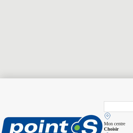
Search
for:
Mon centre
Choisir