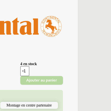
4 en stock
quantité
de
Continental
Ajouter au panier
-
Demonte
Été
185/55R15
86
H
Montage en centre partenaire
CO
ECOCONTACT