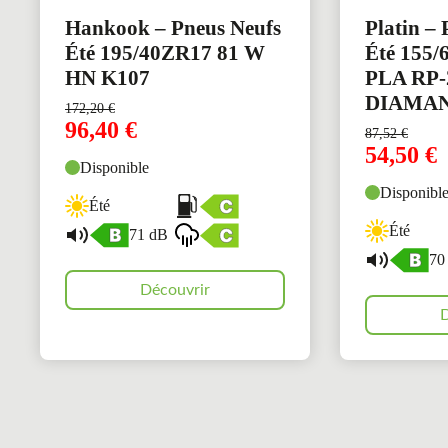
Hankook – Pneus Neufs
Platin –
Été 195/40ZR17 81 W
Été 155/
HN K107
PLA RP-
DIAMA
172,20
€
96,40
€
87,52
€
54,50
€
Disponible
Disponibl
Été
Été
71 dB
70
Découvrir
D