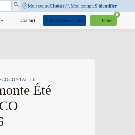
Search Button
Mon centre
Choisir
Mon compte
S'identifier
0
Contact
Prenez rendez-vous
Panier
 CO ECOCONTACT 6
monte Été
 CO
6