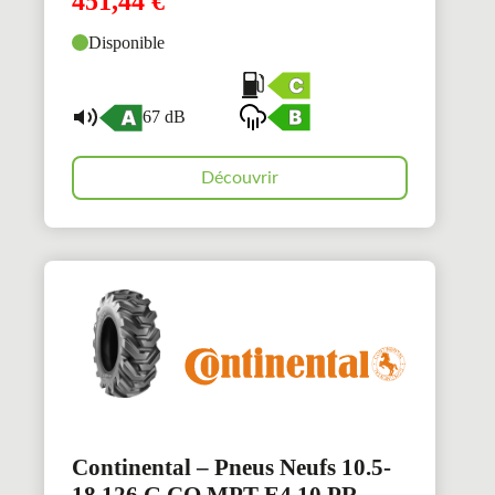
451,44
€
Disponible
67 dB
Découvrir
Continental – Pneus Neufs 10.5-
18 126 G CO MPT E4 10 PR