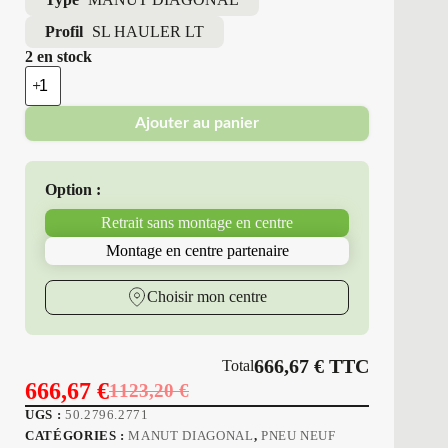
Profil
SL HAULER LT
2 en stock
quantité
de
Camso
Ajouter au panier
(solideal)
-
Pneus
Neufs
Option :
300-
15
Retrait sans montage en centre
22PR
SL
Montage en centre partenaire
HAULER
LT
Choisir mon centre
666,67
€
TTC
Total
666,67
€
1123,20
€
Le
Le
UGS :
50.2796.2771
prix
prix
CATÉGORIES :
MANUT DIAGONAL
,
PNEU NEUF