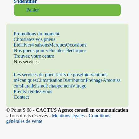
S'identifier
Panier
Promotions du moment
Choisissez vos pneus
Été
Hiver
4 saisons
Marques
Occasions
Nos pneus pour véhicules électriques
Trouvez votre centre
Nos services
Les services du pneu
Tarifs de pose
Interventions
mécaniques
Climatisation
Distribution
Freinage
Amortiss
eurs
Parallélisme
Échappement
Vitrage
Prenez rendez-vous
Contact
© Point S 68 -
CACTUS Agence conseil en communication
- Tous droits réservés -
Mentions légales
-
Conditions
générales de vente