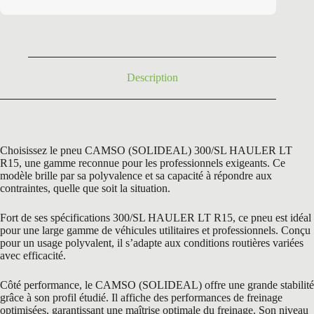
initial
actuel
était :
est :
1123,20 €.
666,67 €.
Description
Choisissez le pneu CAMSO (SOLIDEAL) 300/SL HAULER LT
R15, une gamme reconnue pour les professionnels exigeants. Ce
modèle brille par sa polyvalence et sa capacité à répondre aux
contraintes, quelle que soit la situation.
Fort de ses spécifications 300/SL HAULER LT R15, ce pneu est idéal
pour une large gamme de véhicules utilitaires et professionnels. Conçu
pour un usage polyvalent, il s’adapte aux conditions routières variées
avec efficacité.
Côté performance, le CAMSO (SOLIDEAL) offre une grande stabilité
grâce à son profil étudié. Il affiche des performances de freinage
optimisées, garantissant une maîtrise optimale du freinage. Son niveau