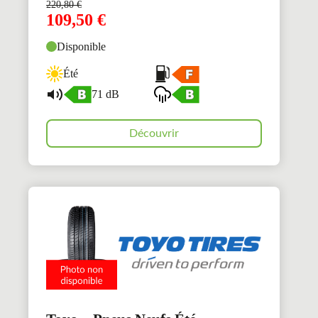
220,80
€
109,50
€
Disponible
Été
71 dB
Découvrir