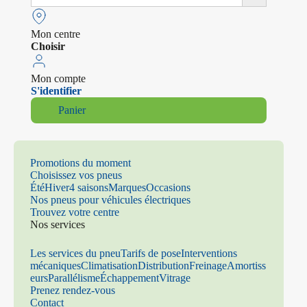
Mon centre
Choisir
Mon compte
S'identifier
Panier
Promotions du moment
Choisissez vos pneus
Été
Hiver
4 saisons
Marques
Occasions
Nos pneus pour véhicules électriques
Trouvez votre centre
Nos services
Les services du pneu
Tarifs de pose
Interventions
mécaniques
Climatisation
Distribution
Freinage
Amortiss
eurs
Parallélisme
Échappement
Vitrage
Prenez rendez-vous
Contact