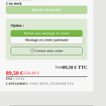
1 en stock
Ajouter au panier
Option :
Retrait sans montage en centre
Montage en centre partenaire
Choisir mon centre
89,50
€
TTC
Total
89,50
€
158,40
€
Le
Le
UGS :
10164
prix
prix
CATÉGORIES :
PNEU NEUF
,
TOURISME ETE
initial
actuel
était :
est :
158,40 €.
89,50 €.