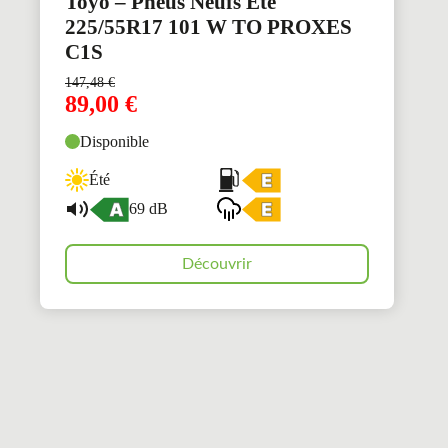
Toyo – Pneus Neufs Été
225/55R17 101 W TO PROXES
C1S
147,48
€
89,00
€
Disponible
Été
69 dB
Découvrir