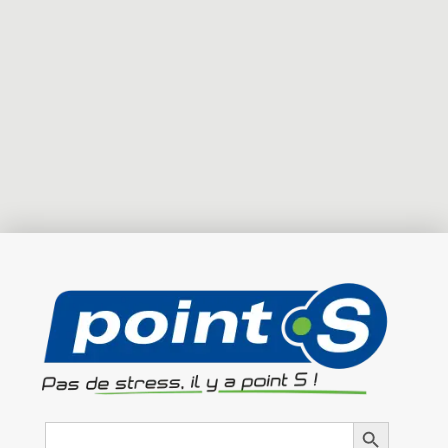
Search
Search Button
for: