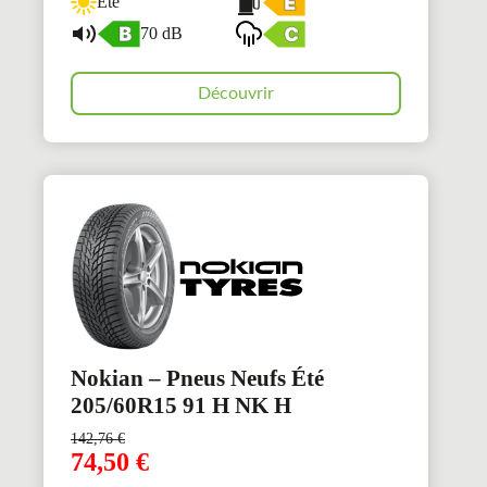
Été
70 dB
Découvrir
Nokian – Pneus Neufs Été
205/60R15 91 H NK H
142,76
€
74,50
€