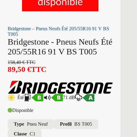
Bridgestone – Pneus Neufs Été 205/55R16 91 V BS
T005
Bridgestone - Pneus Neufs Été
205/55R16 91 V BS T005
158,40
€
TTC
89,50
€
TTC
Été
71 dB
Disponible
Type
Pneu Neuf
Profil
BS T005
Classe
C1