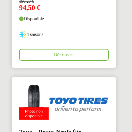
196,20
€
94,50
€
Disponible
4 saisons
Découvrir
Toyo – Pneus Neufs Été