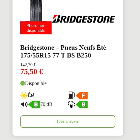
Bridgestone – Pneus Neufs Été
175/55R15 77 T BS B250
142,20
€
75,50
€
Disponible
Été
70 dB
Découvrir