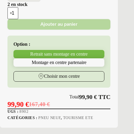
2 en stock
quantité
de
Bridgestone
Ajouter au panier
-
Pneus
Neufs
Été
Option :
185/60R15
88
Retrait sans montage en centre
H
BS
Montage en centre partenaire
T005
Choisir mon centre
99,90
€
TTC
Total
99,90
€
167,40
€
Le
Le
UGS :
8902
prix
prix
CATÉGORIES :
PNEU NEUF
,
TOURISME ETE
initial
actuel
était :
est :