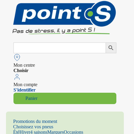
Search
Search Button
for:
Mon centre
Choisir
Mon compte
S'identifier
Panier
Promotions du moment
Choisissez vos pneus
Été
Hiver
4 saisons
Marques
Occasions