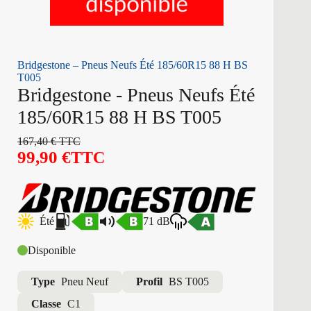
Bridgestone – Pneus Neufs Été 185/60R15 88 H BS
T005
Bridgestone - Pneus Neufs Été
185/60R15 88 H BS T005
167,40
€
TTC
99,90
€
TTC
Été
71 dB
Disponible
Type
Pneu Neuf
Profil
BS T005
Classe
C1