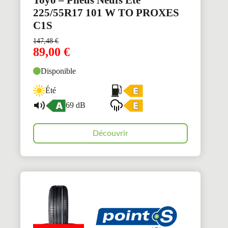
225/55R17 101 W TO PROXES
C1S
147,48
€
89,00
€
Disponible
Été
69 dB
Découvrir