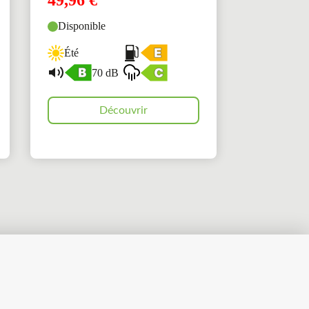
49,96
€
Disponible
Été
70 dB
Découvrir