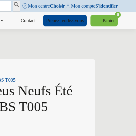
Search Button
Mon centre
Choisir
Mon compte
S'identifier
0
Contact
Prenez rendez-vous
Panier
 BS T005
eus Neufs Été
 BS T005