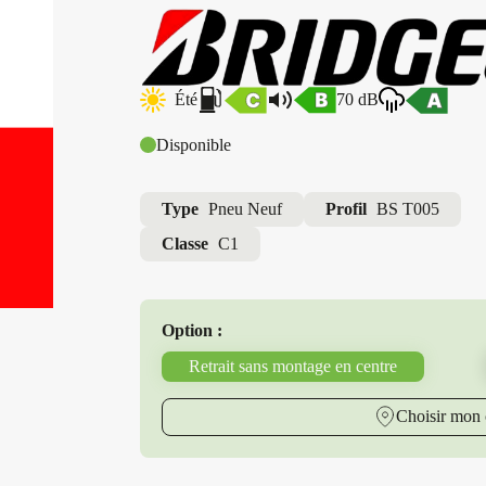
Été
70 dB
Disponible
Type
Pneu Neuf
Profil
BS T005
Classe
C1
Option :
Retrait sans montage en centre
Choisir mon 