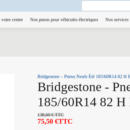
Search
for:
 votre centre
Nos pneus pour véhicules électriques
Nos services
Bridgestone – Pneus Neufs Été 185/60R14 82 H
Bridgestone - Pn
185/60R14 82 H
138,60
€
TTC
75,50
€
TTC