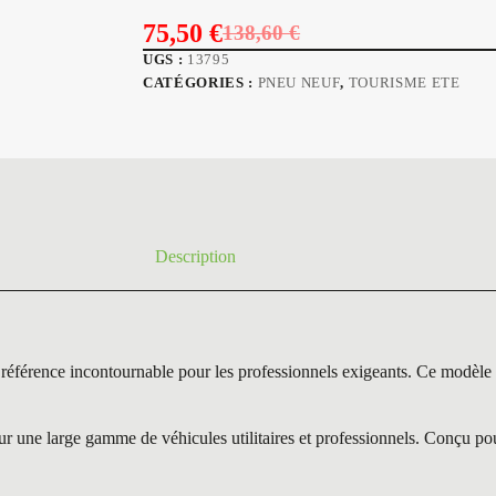
75,50
€
138,60
€
Le
Le
UGS :
13795
prix
prix
CATÉGORIES :
PNEU NEUF
,
TOURISME ETE
initial
actuel
était :
est :
138,60 €.
75,50 €.
Description
ce incontournable pour les professionnels exigeants. Ce modèle se 
 une large gamme de véhicules utilitaires et professionnels. Conçu pour 