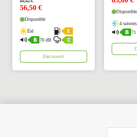
65,00
€
89,92
€
56,50
€
Disponibl
Disponible
4 saisons
Été
71
70 dB
D
Découvrir
Search
for: