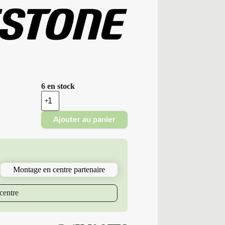
6 en stock
quantité
de
Bridgestone
Ajouter au panier
-
Pneus
Neufs
Été
185/60R14
82
Montage en centre partenaire
H
BS
T005
centre