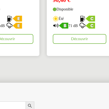
96,40
€
e
Disponible
Été
 dB
71 dB
écouvrir
Découvrir
Search Button