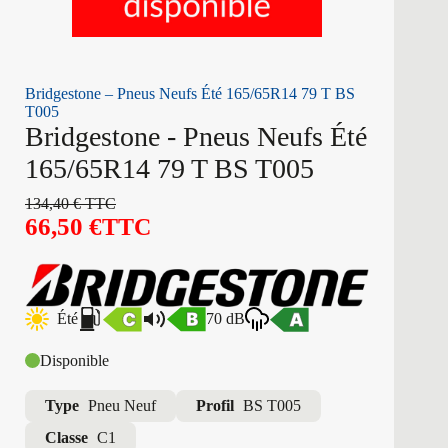
Bridgestone – Pneus Neufs Été 165/65R14 79 T BS
T005
Bridgestone - Pneus Neufs Été
165/65R14 79 T BS T005
134,40
€
TTC
66,50
€
TTC
Été
70 dB
Disponible
Type
Pneu Neuf
Profil
BS T005
Classe
C1