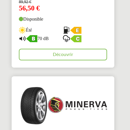
89,92
€
56,50
€
Disponible
Été
70 dB
Découvrir