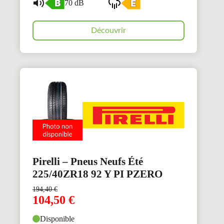
70 dB
Découvrir
Pirelli – Pneus Neufs Été
225/40ZR18 92 Y PI PZERO
194,40
€
104,50
€
Disponible