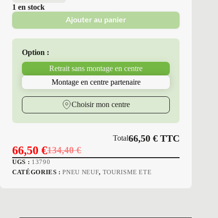
1 en stock
Ajouter au panier
Option :
Retrait sans montage en centre
Montage en centre partenaire
Choisir mon centre
66,50
€
TTC
Total
66,50
€
134,40
€
Le
Le
UGS :
13790
prix
prix
CATÉGORIES :
PNEU NEUF
,
TOURISME ETE
initial
actuel
était :
est :
134,40 €.
66,50 €.