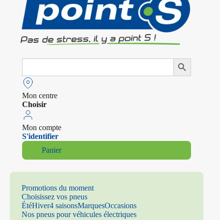
Search
Search Button
for:
Mon centre
Choisir
Mon compte
S'identifier
Panier
Promotions du moment
Choisissez vos pneus
Été
Hiver
4 saisons
Marques
Occasions
Nos pneus pour véhicules électriques