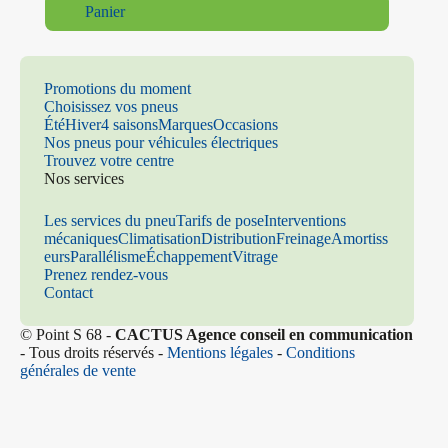
Panier
Promotions du moment
Choisissez vos pneus
Été
Hiver
4 saisons
Marques
Occasions
Nos pneus pour véhicules électriques
Trouvez votre centre
Nos services
Les services du pneu
Tarifs de pose
Interventions
mécaniques
Climatisation
Distribution
Freinage
Amortiss
eurs
Parallélisme
Échappement
Vitrage
Prenez rendez-vous
Contact
© Point S 68 -
CACTUS Agence conseil en communication
- Tous droits réservés -
Mentions légales
-
Conditions
générales de vente