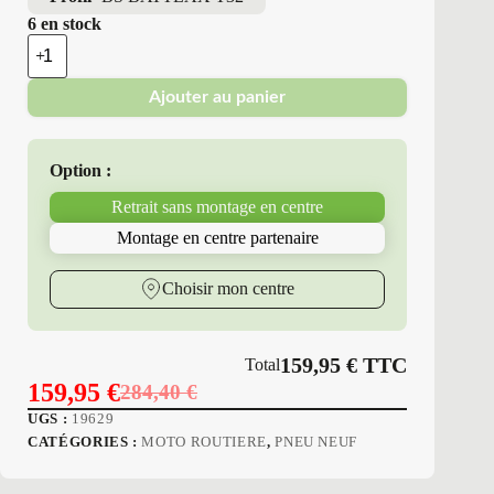
6 en stock
quantité
de
Bridgestone
Ajouter au panier
-
Pneus
Neufs
180/55ZR17
Option :
73
W
Retrait sans montage en centre
BS
BATTLAX
Montage en centre partenaire
T32
Choisir mon centre
159,95
€
TTC
Total
159,95
€
284,40
€
Le
Le
UGS :
19629
prix
prix
CATÉGORIES :
MOTO ROUTIERE
,
PNEU NEUF
initial
actuel