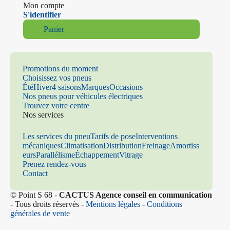
Mon compte
S'identifier
Panier
Promotions du moment
Choisissez vos pneus
Été
Hiver
4 saisons
Marques
Occasions
Nos pneus pour véhicules électriques
Trouvez votre centre
Nos services
Les services du pneu
Tarifs de pose
Interventions
mécaniques
Climatisation
Distribution
Freinage
Amortiss
eurs
Parallélisme
Échappement
Vitrage
Prenez rendez-vous
Contact
© Point S 68 -
CACTUS Agence conseil en communication
- Tous droits réservés -
Mentions légales
-
Conditions
générales de vente