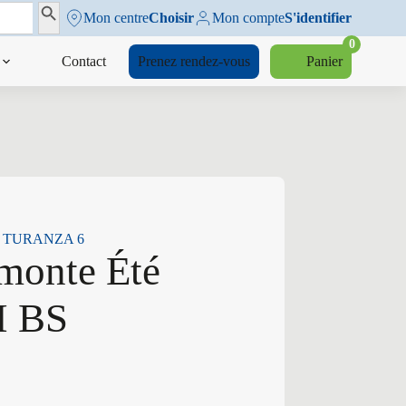
Search Button
Mon centre
Choisir
Mon compte
S'identifier
0
Contact
Prenez rendez-vous
Panier
 BS TURANZA 6
monte Été
H BS