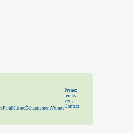
Prenez
rendez-
vous
Contact
rs
Parallélisme
Échappement
Vitrage