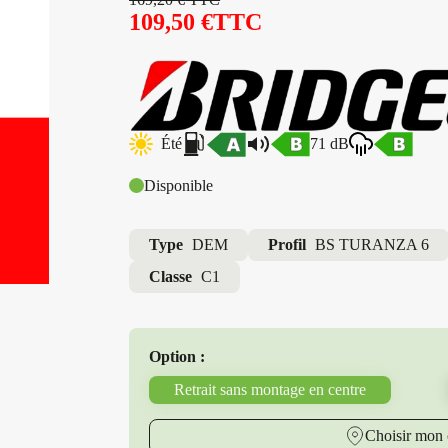
109,50
€
TTC
Été
71 dB
Disponible
Type
DEM
Profil
BS TURANZA 6
Classe
C1
Option :
Retrait sans montage en centre
Choisir mon 