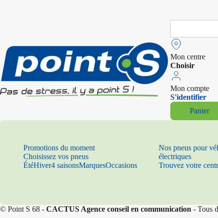
Search
for:
Mon centre
Choisir
Mon compte
S'identifier
Panier
Promotions du moment
Nos pneus pour vé
Choisissez vos pneus
électriques
Été
Hiver
4 saisons
Marques
Occasions
Trouvez votre cent
© Point S 68 -
CACTUS Agence conseil en communication
- Tous d