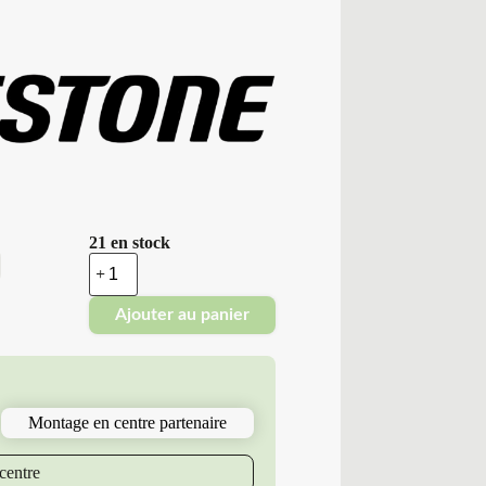
21 en stock
quantité
de
Bridgestone
Ajouter au panier
-
Demonte
Été
215/65R16
102
H
Montage en centre partenaire
BS
TURANZA
6
centre