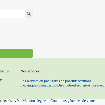
Search Button
hicules
Nos services
re
Les services du pneu
Tarifs de pose
Interventions
mécaniques
Climatisation
Distribution
Freinage
Amortisseu
roits réservés -
Mentions légales
-
Conditions générales de vente