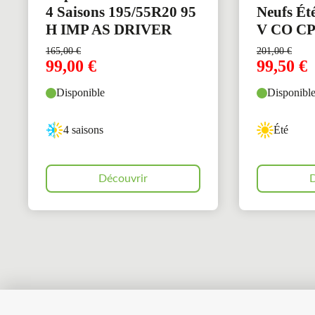
4 Saisons 195/55R20 95
Neufs Ét
H IMP AS DRIVER
V CO C
165,00
€
201,00
€
99,00
€
99,50
€
Disponible
Disponibl
4 saisons
Été
Découvrir
D