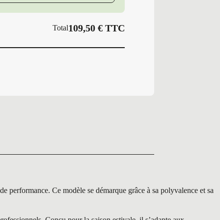
109,50
€
TTC
Total
 performance. Ce modèle se démarque grâce à sa polyvalence et sa
fessionnels. Conçu pour la saison estivale, il s’adapte aux