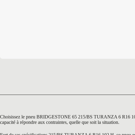
Choisissez le pneu BRIDGESTONE 65 215/BS TURANZA 6 R16 102 H, un
capacité à répondre aux contraintes, quelle que soit la situation.
Fort de ses spécifications 215/BS TURANZA 6 R16 102 H, ce pneu est sp