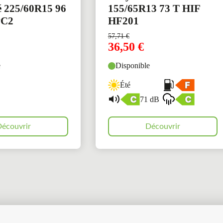
é 225/60R15 96
155/65R13 73 T HIF
PC2
HF201
57,71
€
36,50
€
e
Disponible
Été
71 dB
écouvrir
Découvrir