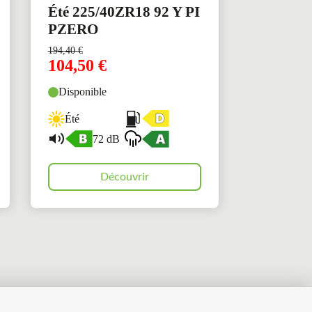
Été 225/40ZR18 92 Y PI
PZERO
194,40
€
104,50
€
Disponible
Été
72 dB
Découvrir