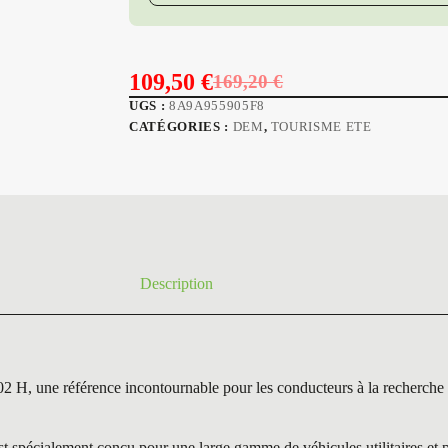
109,50
€
169,20
€
Le
Le
UGS :
8A9A955905F8
prix
prix
CATÉGORIES :
DEM
,
TOURISME ETE
initial
actuel
était :
est :
169,20 €.
109,50 €.
Description
e référence incontournable pour les conducteurs à la recherche de
écialement conçu pour une large gamme de véhicules utilitaires et pro