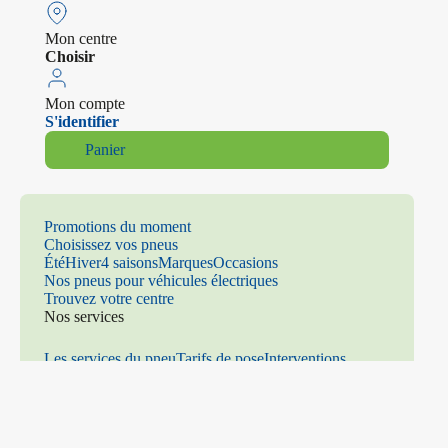
Mon centre
Choisir
Mon compte
S'identifier
Panier
Promotions du moment
Choisissez vos pneus
Été
Hiver
4 saisons
Marques
Occasions
Nos pneus pour véhicules électriques
Trouvez votre centre
Nos services
Les services du pneu
Tarifs de pose
Interventions
mécaniques
Climatisation
Distribution
Freinage
Amortiss
eurs
Parallélisme
Échappement
Vitrage
Prenez rendez-vous
Contact