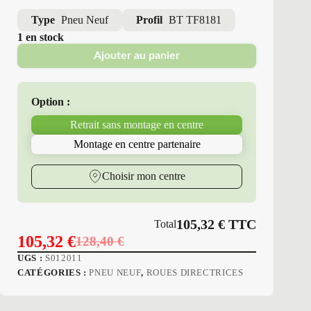
Type
Pneu Neuf
Profil
BT TF8181
1 en stock
Ajouter au panier
Option :
Retrait sans montage en centre
Montage en centre partenaire
Choisir mon centre
105,32
€
TTC
Total
105,32
€
128,40
€
Le
Le
UGS :
S012011
prix
prix
CATÉGORIES :
PNEU NEUF
,
ROUES DIRECTRICES
initial
actuel
était :
est :