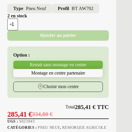
Type
Pneu Neuf
Profil
BT AW702
2 en stock
quantité
de
Bkt
Ajouter au panier
-
Pneus
Neufs
11.5/80-
Option :
15.3
16PR
Retrait sans montage en centre
BT
AW702
Montage en centre partenaire
Choisir mon centre
285,41
€
TTC
Total
285,41
€
334,80
€
Le
Le
UGS :
S023945
prix
prix
CATÉGORIES :
PNEU NEUF
,
REMORQUE AGRICOLE