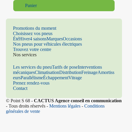
Panier
Promotions du moment
Choisissez vos pneus
Été
Hiver
4 saisons
Marques
Occasions
Nos pneus pour véhicules électriques
Trouvez votre centre
Nos services
Les services du pneu
Tarifs de pose
Interventions
mécaniques
Climatisation
Distribution
Freinage
Amortiss
eurs
Parallélisme
Échappement
Vitrage
Prenez rendez-vous
Contact
© Point S 68 -
CACTUS Agence conseil en communication
- Tous droits réservés -
Mentions légales
-
Conditions
générales de vente