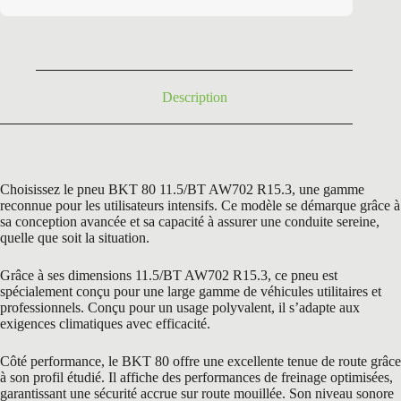
initial
actuel
était :
est :
334,80 €.
285,41 €.
Description
Choisissez le pneu BKT 80 11.5/BT AW702 R15.3, une gamme
reconnue pour les utilisateurs intensifs. Ce modèle se démarque grâce à
sa conception avancée et sa capacité à assurer une conduite sereine,
quelle que soit la situation.
Grâce à ses dimensions 11.5/BT AW702 R15.3, ce pneu est
spécialement conçu pour une large gamme de véhicules utilitaires et
professionnels. Conçu pour un usage polyvalent, il s’adapte aux
exigences climatiques avec efficacité.
Côté performance, le BKT 80 offre une excellente tenue de route grâce
à son profil étudié. Il affiche des performances de freinage optimisées,
garantissant une sécurité accrue sur route mouillée. Son niveau sonore