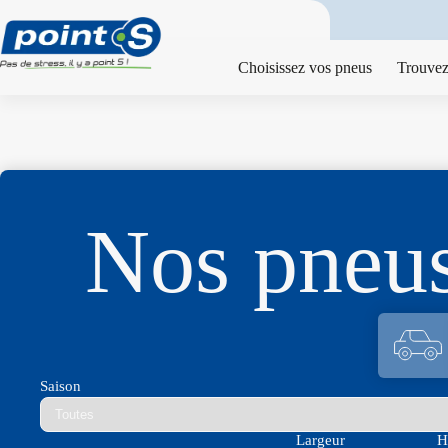
Passer
au
contenu
Choisissez vos pneus
Trouvez
Nos pne
Saison
Largeur
H