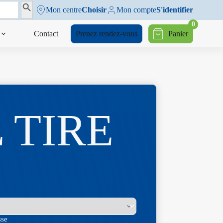
Search Button
Mon centre
Choisir
Mon compte
S'identifier
0
Contact
Prenez rendez-vous
Panier
 TIRE
sse