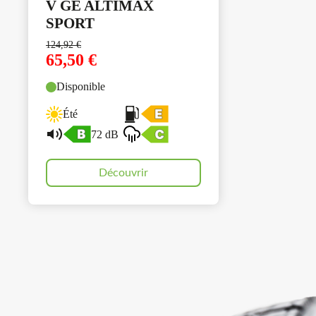
V GE ALTIMAX
SPORT
124,92
€
65,50
€
Disponible
Été
72 dB
Découvrir