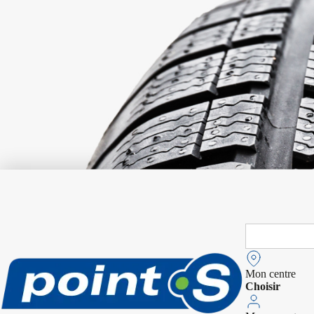
Search
for:
Mon centre
Choisir