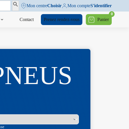
Search Button
Mon centre
Choisir
Mon compte
S'identifier
0
Contact
Prenez rendez-vous
Panier
 PNEUS
sse