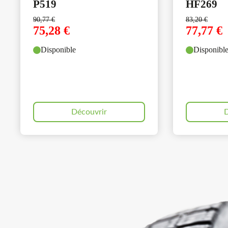
P519
HF269
90,77
€
83,20
€
75,28
€
77,77
€
Disponible
Disponibl
Découvrir
D