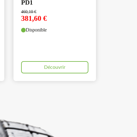
PD1
460,10
€
381,60
€
Disponible
Découvrir