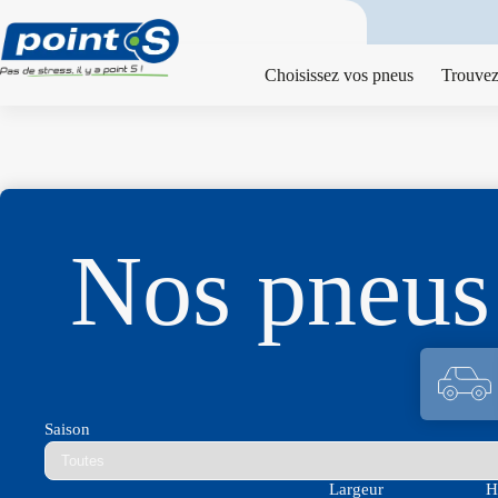
Passer
au
contenu
Choisissez vos pneus
Trouvez
Nos pne
Saison
Largeur
H