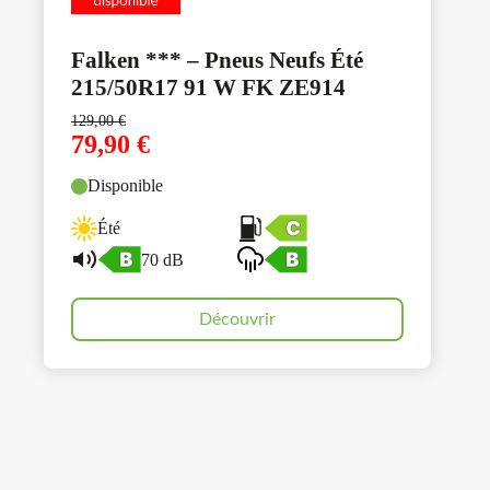
Falken *** – Pneus Neufs Été
215/50R17 91 W FK ZE914
129,00
€
79,90
€
Disponible
Été
70 dB
Découvrir