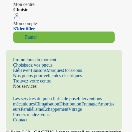
Mon centre
Choisir
Mon compte
S'identifier
Panier
Promotions du moment
Choisissez vos pneus
Été
Hiver
4 saisons
Marques
Occasions
Nos pneus pour véhicules électriques
Trouvez votre centre
Nos services
Les services du pneu
Tarifs de pose
Interventions
mécaniques
Climatisation
Distribution
Freinage
Amortiss
eurs
Parallélisme
Échappement
Vitrage
Prenez rendez-vous
Contact