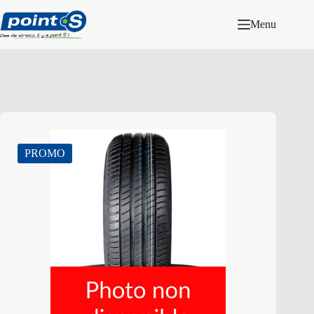
Passer
au
Menu
contenu
PROMO