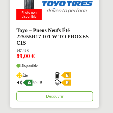
Toyo – Pneus Neufs Été
225/55R17 101 W TO PROXES
C1S
147,48
€
89,00
€
Disponible
Été
69 dB
Découvrir