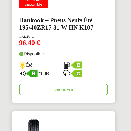
Hankook – Pneus Neufs Été
195/40ZR17 81 W HN K107
172,20
€
96,40
€
Disponible
Été
71 dB
Découvrir