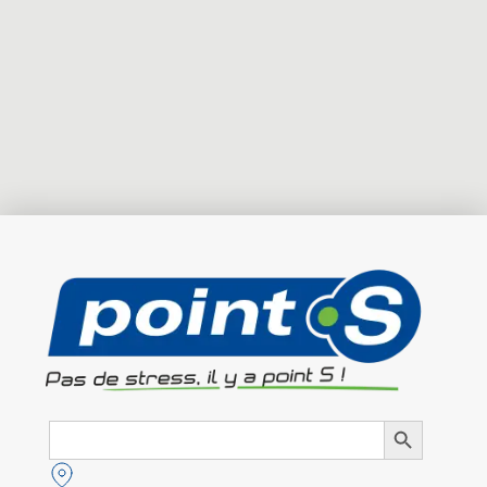
Search
Search Button
for: