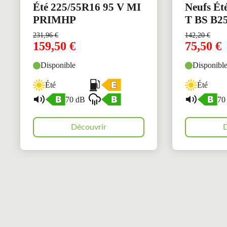
Été 225/55R16 95 V MI
Neufs Ét
PRIMHP
T BS B2
231,96
€
142,20
€
159,50
€
75,50
€
Disponible
Disponibl
Été
Été
70 dB
70
Découvrir
D