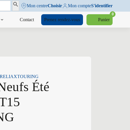
Search Button
Mon centre
Choisir
Mon compte
S'identifier
0
Contact
Prenez rendez-vous
Panier
 T15 RELIAXTOURING
 Neufs Été
 T15
NG