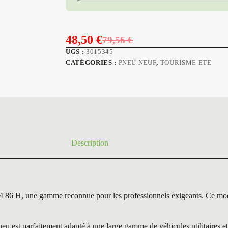
48,50
€
79,56
€
Le
Le
UGS :
3015345
prix
prix
CATÉGORIES :
PNEU NEUF
,
TOURISME ETE
initial
actuel
était :
est :
79,56 €.
48,50 €.
Description
ne gamme reconnue pour les professionnels exigeants. Ce modèle se
arfaitement adapté à une large gamme de véhicules utilitaires et pro