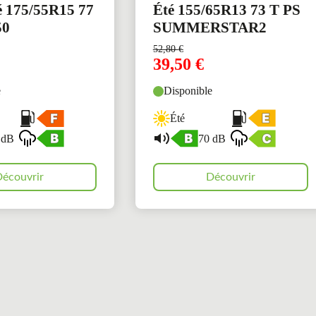
é 175/55R15 77
Été 155/65R13 73 T PS
50
SUMMERSTAR2
52,80
€
39,50
€
e
Disponible
Été
 dB
70 dB
écouvrir
Découvrir