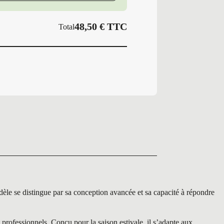
48,50
€
TTC
Total
 distingue par sa conception avancée et sa capacité à répondre
fessionnels. Conçu pour la saison estivale, il s’adapte aux