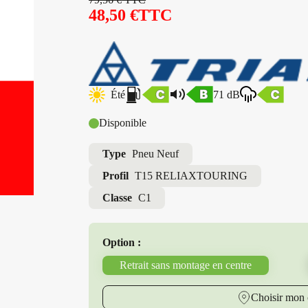
48,50
€
TTC
Été
71 dB
Disponible
Type
Pneu Neuf
Profil
T15 RELIAXTOURING
Classe
C1
Option :
Retrait sans montage en centre
Choisir mon 