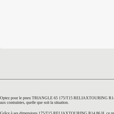
Optez pour le pneu TRIANGLE 65 175/T15 RELIAXTOURING R14 86 H, u
aux contraintes, quelle que soit la situation.
Grâce à ses dimensions 175/T15 RELIAXTOURING R14 86 H, ce pneu est p