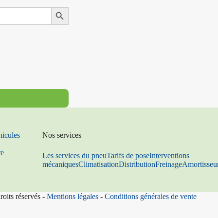
Search Button
hicules
Nos services
re
Les services du pneu
Tarifs de pose
Interventions
mécaniques
Climatisation
Distribution
Freinage
Amortisseu
roits réservés -
Mentions légales
-
Conditions générales de vente