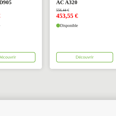
D905
AC A320
556,44
€
€
453,55
€
e
Disponible
écouvrir
Découvrir