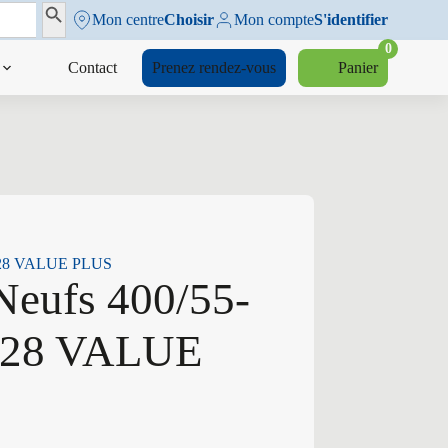
Search Button
Mon centre
Choisir
Mon compte
S'identifier
0
Contact
Prenez rendez-vous
Panier
4 328 VALUE PLUS
Neufs 400/55-
 328 VALUE