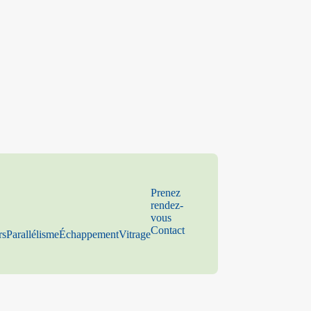
Prenez
rendez-
vous
Contact
rs
Parallélisme
Échappement
Vitrage