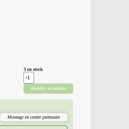
3 en stock
quantité
de
Saphore
Ajouter au panier
-
Pneus
Neufs
400/55-
17.5
149
Montage en centre partenaire
A8
S4
328