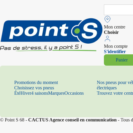
Search
for:
Mon centre
Choisir
Mon compte
S'identifier
Panier
Promotions du moment
Nos pneus pour vé
Choisissez vos pneus
électriques
Été
Hiver
4 saisons
Marques
Occasions
Trouvez votre cent
© Point S 68 -
CACTUS Agence conseil en communication
- Tous d