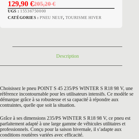
129,90
€
205,20
€
Le
Le
UGS :
15536750000
prix
prix
CATÉGORIES :
PNEU NEUF
,
TOURISME HIVER
initial
actuel
était :
est :
205,20 €.
129,90 €.
Description
Choisissez le pneu POINT S 45 235/PS WINTER S R18 98 V, une
référence incontournable pour les utilisateurs intensifs. Ce modèle se
démarque grâce à sa robustesse et sa capacité à répondre aux
contraintes, quelle que soit la situation.
Grâce à ses dimensions 235/PS WINTER S R18 98 V, ce pneu est
parfaitement adapté à une large gamme de véhicules utilitaires et
professionnels. Conçu pour la saison hivernale, il s’adapte aux
conditions routières variées avec efficacité.