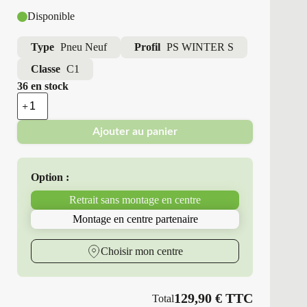
Disponible
Type
Pneu Neuf
Profil
PS WINTER S
Classe
C1
36 en stock
quantité
de
Point
Ajouter au panier
S
-
Pneus
Neufs
Option :
Hiver
235/45R18
Retrait sans montage en centre
98
V
Montage en centre partenaire
PS
WINTER
S
Choisir mon centre
129,90
€
TTC
Total