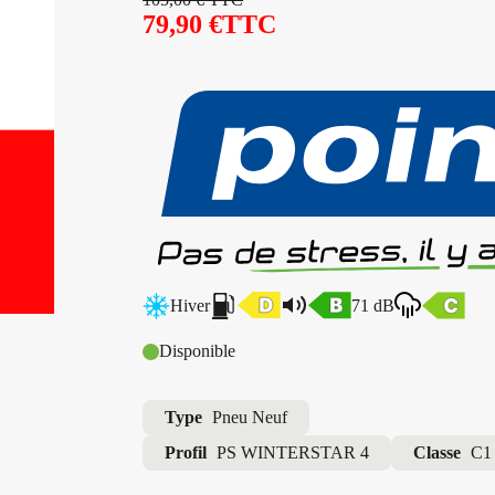
79,90
€
TTC
Hiver
71 dB
Disponible
Type
Pneu Neuf
Profil
PS WINTERSTAR 4
Classe
C1