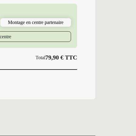
Pneus
Neufs
Hiver
185/55R15
Montage en centre partenaire
82
T
PS
centre
WINTERSTAR
4
79,90
€
TTC
Total