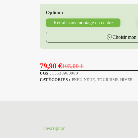
Option :
Retrait sans montage en centre
Choisir mon 
79,90
€
105,00
€
Le
Le
UGS :
15538960000
prix
prix
CATÉGORIES :
PNEU NEUF
,
TOURISME HIVER
initial
actuel
était :
est :
105,00 €.
79,90 €.
Description