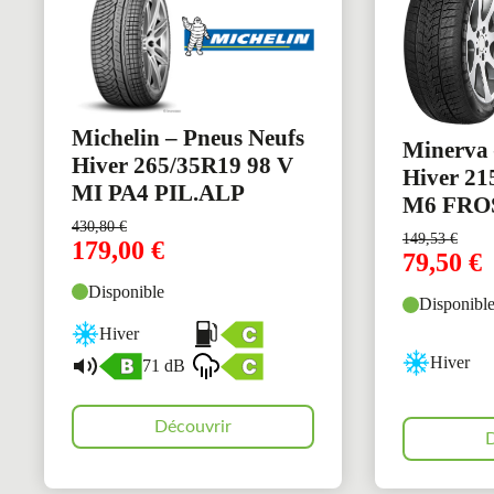
Michelin – Pneus Neufs
Minerva 
Hiver 265/35R19 98 V
Hiver 21
MI PA4 PIL.ALP
M6 FRO
430,80
€
149,53
€
179,00
€
79,50
€
Disponible
Disponibl
Hiver
Hiver
71 dB
Découvrir
D