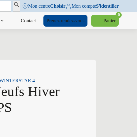
Search Button
Mon centre
Choisir
Mon compte
S'identifier
0
Contact
Prenez rendez-vous
Panier
 PS WINTERSTAR 4
Neufs Hiver
PS
4