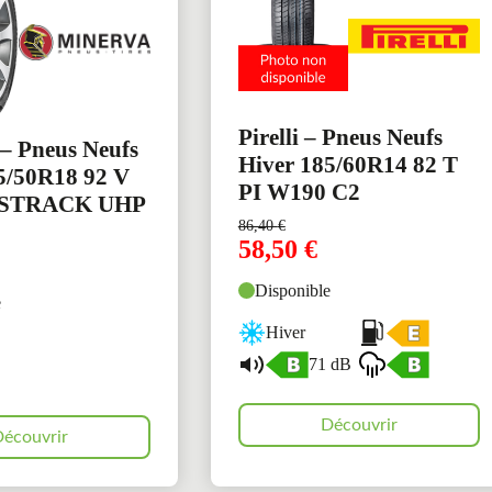
Pirelli – Pneus Neufs
– Pneus Neufs
Hiver 185/60R14 82 T
5/50R18 92 V
PI W190 C2
STRACK UHP
86,40
€
58,50
€
Disponible
e
Hiver
71 dB
Découvrir
écouvrir