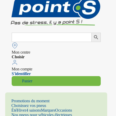
Search
Search Button
for:
Mon centre
Choisir
Mon compte
S'identifier
Panier
Promotions du moment
Choisissez vos pneus
Été
Hiver
4 saisons
Marques
Occasions
Nos pneus pour véhicules électriques