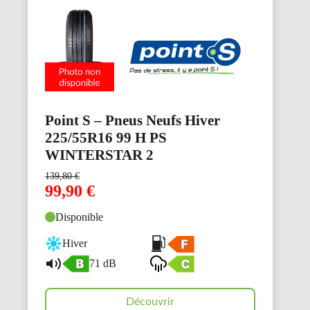
Point S – Pneus Neufs Hiver
225/55R16 99 H PS
WINTERSTAR 2
139,80
€
99,90
€
Disponible
Hiver
71 dB
Découvrir