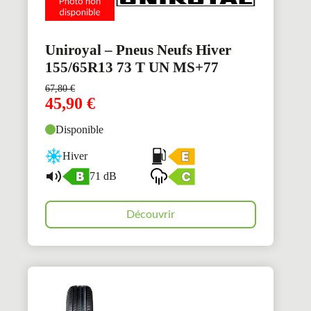
Uniroyal – Pneus Neufs Hiver
155/65R13 73 T UN MS+77
67,80
€
45,90
€
Disponible
Hiver
71 dB
Découvrir