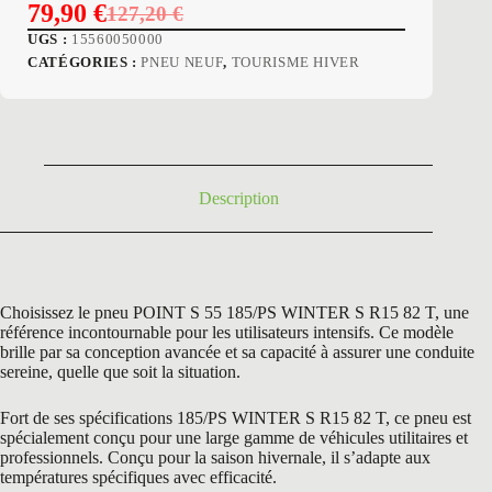
79,90
€
127,20
€
Le
Le
UGS :
15560050000
prix
prix
CATÉGORIES :
PNEU NEUF
,
TOURISME HIVER
initial
actuel
était :
est :
127,20 €.
79,90 €.
Description
Choisissez le pneu POINT S 55 185/PS WINTER S R15 82 T, une
référence incontournable pour les utilisateurs intensifs. Ce modèle
brille par sa conception avancée et sa capacité à assurer une conduite
sereine, quelle que soit la situation.
Fort de ses spécifications 185/PS WINTER S R15 82 T, ce pneu est
spécialement conçu pour une large gamme de véhicules utilitaires et
professionnels. Conçu pour la saison hivernale, il s’adapte aux
températures spécifiques avec efficacité.