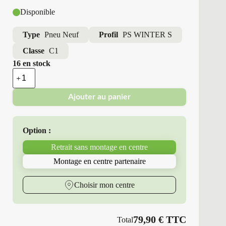
Disponible
Type
Pneu Neuf
Profil
PS WINTER S
Classe
C1
16 en stock
quantité
de
Point
Ajouter au panier
S
-
Pneus
Neufs
Option :
Hiver
185/55R15
Retrait sans montage en centre
82
T
Montage en centre partenaire
PS
WINTER
S
Choisir mon centre
79,90
€
TTC
Total