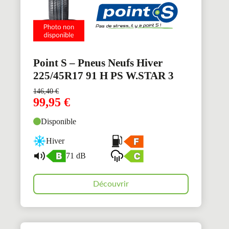
Point S – Pneus Neufs Hiver
225/45R17 91 H PS W.STAR 3
146,40
€
99,95
€
Disponible
Hiver
71 dB
Découvrir