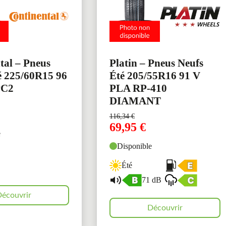
tal – Pneus
Platin – Pneus Neufs
é 225/60R15 96
Été 205/55R16 91 V
PC2
PLA RP-410
DIAMANT
116,34
€
69,95
€
e
Disponible
Été
71 dB
écouvrir
Découvrir