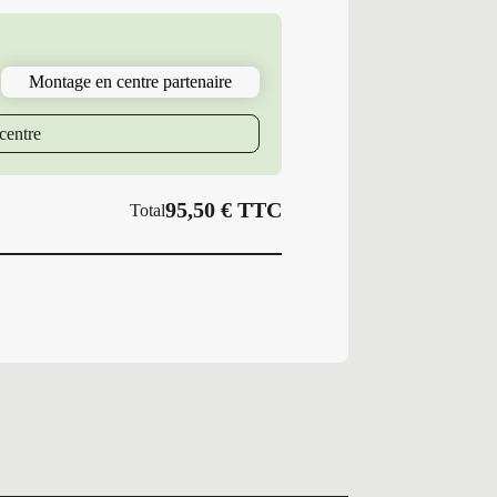
Pneus
Neufs
Été
205/45R17
Montage en centre partenaire
88
W
PS
centre
SUMMER
S
95,50
€
TTC
Total