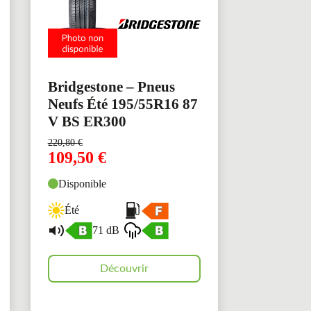
Bridgestone – Pneus
Neufs Été 195/55R16 87
V BS ER300
220,80
€
109,50
€
Disponible
Été
71 dB
Découvrir