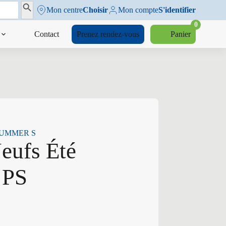
Search Button
Mon centre
Choisir
Mon compte
S'identifier
0
Contact
Prenez rendez-vous
Panier
S SUMMER S
Neufs Été
 PS