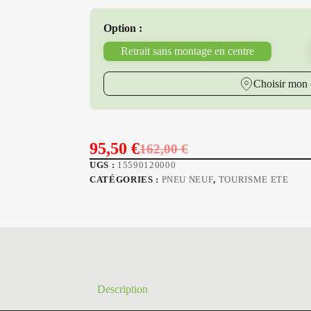
Option :
Retrait sans montage en centre
Choisir mon 
95,50
€
162,00
€
Le
Le
UGS :
15590120000
prix
prix
CATÉGORIES :
PNEU NEUF
,
TOURISME ETE
initial
actuel
était :
est :
162,00 €.
95,50 €.
Description