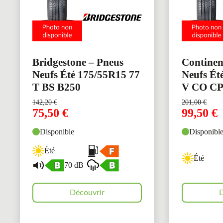
Bridgestone – Pneus
Continen
Neufs Été 175/55R15 77
Neufs Ét
T BS B250
V CO C
142,20
€
201,00
€
75,50
€
99,50
€
Disponible
Disponibl
Été
Été
70 dB
Découvrir
D