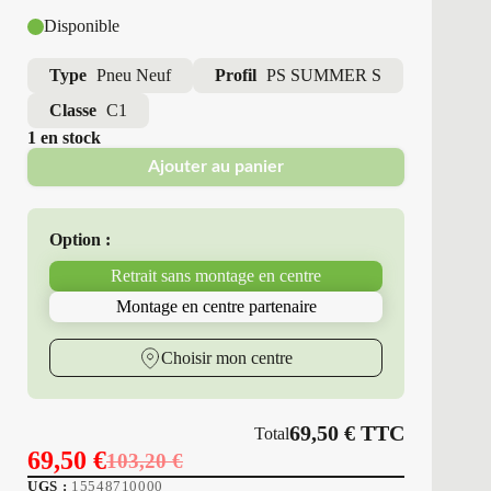
Disponible
Type
Pneu Neuf
Profil
PS SUMMER S
Classe
C1
1 en stock
Ajouter au panier
Option :
Retrait sans montage en centre
Montage en centre partenaire
Choisir mon centre
69,50
€
TTC
Total
69,50
€
103,20
€
Le
Le
UGS :
15548710000