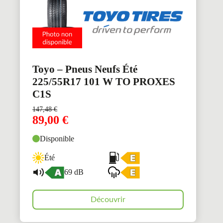
Toyo – Pneus Neufs Été
225/55R17 101 W TO PROXES
C1S
147,48
€
89,00
€
Disponible
Été
69 dB
Découvrir