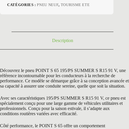
prix
prix
CATÉGORIES :
PNEU NEUF
,
TOURISME ETE
initial
actuel
était :
est :
103,20 €.
69,50 €.
Description
Découvrez le pneu POINT S 65 195/PS SUMMER S R15 91 V, une
référence incontournable pour les conducteurs à la recherche de
performance. Ce modèle se démarque grâce à sa conception avancée et
sa capacité à assurer une conduite sereine, quelle que soit la situation.
Avec ses caractéristiques 195/PS SUMMER S R15 91 V, ce pneu est
spécialement conçu pour une large gamme de véhicules utilitaires et
professionnels. Conçu pour la saison estivale, il s’adapte aux
conditions routières variées avec efficacité.
Côté performance, le POINT S 65 offre un comportement