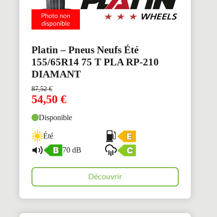
Platin – Pneus Neufs Été
155/65R14 75 T PLA RP-210
DIAMANT
87,52
€
54,50
€
Disponible
Été
70 dB
Découvrir