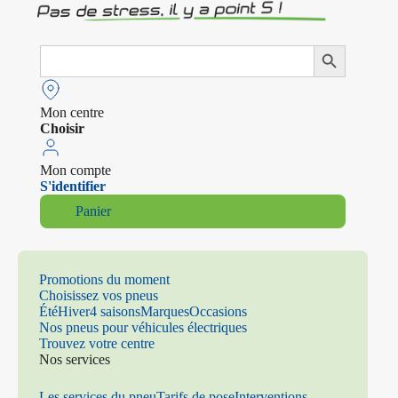
Search
Search Button
for:
Mon centre
Choisir
Mon compte
S'identifier
Panier
Promotions du moment
Choisissez vos pneus
Été
Hiver
4 saisons
Marques
Occasions
Nos pneus pour véhicules électriques
Trouvez votre centre
Nos services
Les services du pneu
Tarifs de pose
Interventions