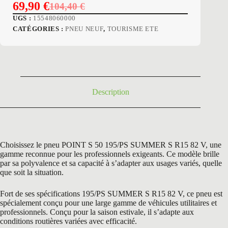
69,90
€
104,40
€
Le
Le
UGS :
15548060000
prix
prix
CATÉGORIES :
PNEU NEUF
,
TOURISME ETE
initial
actuel
était :
est :
104,40 €.
69,90 €.
Description
Choisissez le pneu POINT S 50 195/PS SUMMER S R15 82 V, une
gamme reconnue pour les professionnels exigeants. Ce modèle brille
par sa polyvalence et sa capacité à s’adapter aux usages variés, quelle
que soit la situation.
Fort de ses spécifications 195/PS SUMMER S R15 82 V, ce pneu est
spécialement conçu pour une large gamme de véhicules utilitaires et
professionnels. Conçu pour la saison estivale, il s’adapte aux
conditions routières variées avec efficacité.