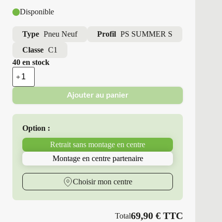
Disponible
Type
Pneu Neuf
Profil
PS SUMMER S
Classe
C1
40 en stock
quantité
de
Point
Ajouter au panier
S
-
Pneus
Neufs
Option :
Été
195/50R15
Retrait sans montage en centre
82
V
Montage en centre partenaire
PS
SUMMER
S
Choisir mon centre
69,90
€
TTC
Total