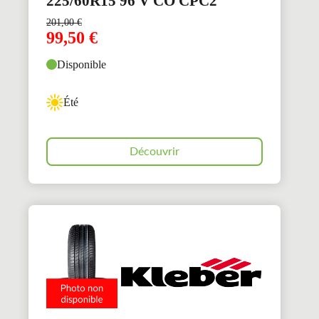
225/60R15 96 V CO CPC2
201,00
€
99,50
€
Disponible
Été
Découvrir