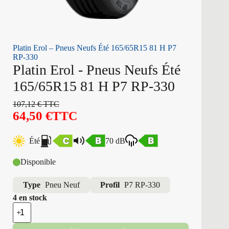
Platin Erol – Pneus Neufs Été 165/65R15 81 H P7
RP-330
Platin Erol - Pneus Neufs Été
165/65R15 81 H P7 RP-330
107,12
€
TTC
64,50
€
TTC
Été
70 dB
Disponible
Type
Pneu Neuf
Profil
P7 RP-330
4 en stock
quantité
de
Platin