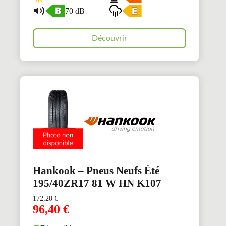
70 dB
Découvrir
Hankook – Pneus Neufs Été
195/40ZR17 81 W HN K107
172,20
€
96,40
€