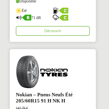
Disponible
Été
71 dB
Découvrir
Nokian – Pneus Neufs Été
205/60R15 91 H NK H
142,76
€