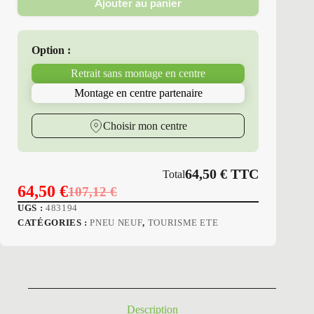
Ajouter au panier
Erol
-
Pneus
Neufs
Option :
Été
165/65R15
Retrait sans montage en centre
81
H
Montage en centre partenaire
P7
RP-
330
Choisir mon centre
64,50
€
TTC
Total
64,50
€
107,12
€
Le
Le
UGS :
483194
prix
prix
CATÉGORIES :
PNEU NEUF
,
TOURISME ETE
initial
actuel
était :
est :
107,12 €.
64,50 €.
Description