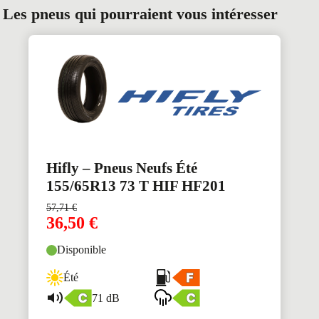
Les pneus qui pourraient vous intéresser
Hifly – Pneus Neufs Été
155/65R13 73 T HIF HF201
57,71
€
36,50
€
Disponible
Été
71 dB