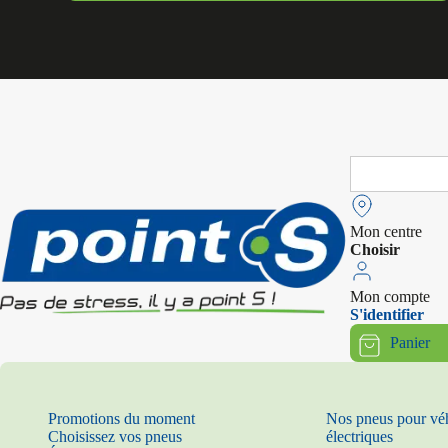
Search
for:
Mon centre
Choisir
Mon compte
S'identifier
Panier
Promotions du moment
Nos pneus pour vé
Choisissez vos pneus
électriques