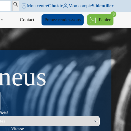
Search Button
Mon centre
Choisir
Mon compte
S'identifier
0
Contact
Prenez rendez-vous
Panier
pneus
icité
Vitesse