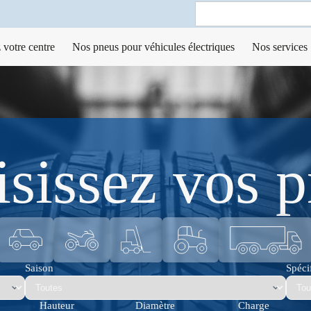
Search
for:
 votre centre
Nos pneus pour véhicules électriques
Nos services
sissez vos 
Saison
Spécif
Hauteur
Diamètre
Charge