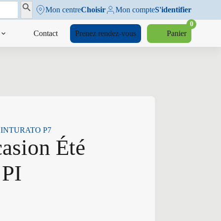
Search Button
Mon centre
Choisir
Mon compte
S'identifier
0
Contact
Prenez rendez-vous
Panier
PI CINTURATO P7
casion Été
 PI