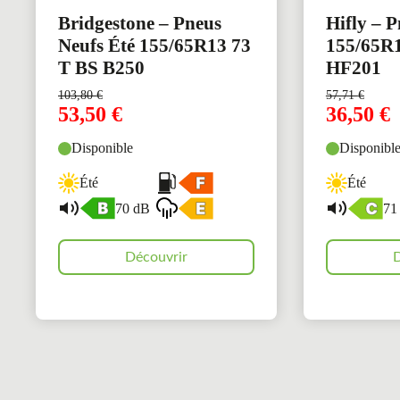
Bridgestone – Pneus
Hifly – P
Neufs Été 155/65R13 73
155/65R1
T BS B250
HF201
103,80
€
57,71
€
53,50
€
36,50
€
Disponible
Disponibl
Été
Été
70 dB
71
Découvrir
D