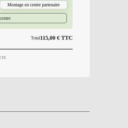
95
Montage en centre partenaire
W
PI
CINTURATO
centre
P7
115,00
€
TTC
Total
ETE