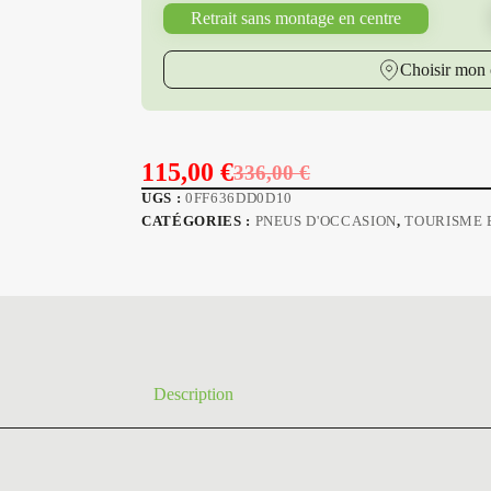
Retrait sans montage en centre
Choisir mon 
115,00
€
336,00
€
Le
Le
UGS :
0FF636DD0D10
prix
prix
CATÉGORIES :
PNEUS D'OCCASION
,
TOURISME 
initial
actuel
était :
est :
336,00 €.
115,00 €.
Description