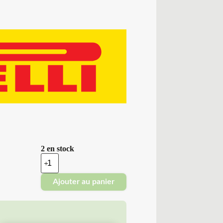
2 en stock
quantité
de
Pirelli
Ajouter au panier
-
Pneu
Occasion
Été
235/40R18