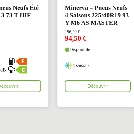
neus Neufs Été
Minerva – Pneus Neufs
3 73 T HIF
4 Saisons 225/40R19 93
Y M6 AS MASTER
196,20
€
94,50
€
e
Disponible
4 saisons
 dB
écouvrir
Découvrir