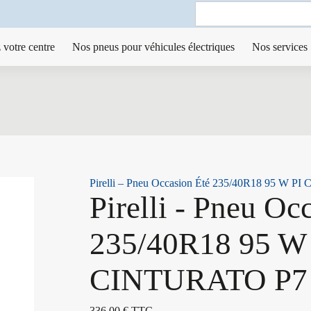
Search
for:
 votre centre
Nos pneus pour véhicules électriques
Nos services
Pirelli – Pneu Occasion Été 235/40R18 95 W 
Pirelli - Pneu Oc
235/40R18 95 W
CINTURATO P7
336,00
€
TTC