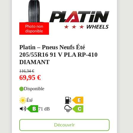
Platin – Pneus Neufs Été
205/55R16 91 V PLA RP-410
DIAMANT
116,34
€
69,95
€
Disponible
Été
71 dB
Découvrir