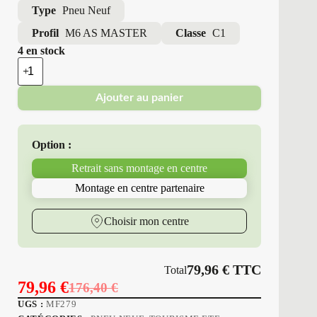
Type
Pneu Neuf
Profil
M6 AS MASTER
Classe
C1
4 en stock
quantité
de
Minerva
Ajouter au panier
-
Pneus
Neufs
4
Option :
Saisons
225/45R18
Retrait sans montage en centre
95
W
Montage en centre partenaire
M6
AS
MASTER
Choisir mon centre
79,96
€
TTC
Total
79,96
€
176,40
€
Le
Le
UGS :
MF279
prix
prix