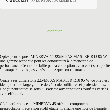
CATÉGORIES :
PNEU NEUF
,
TOURISME ETE
initial
actuel
était :
est :
176,40 €.
79,96 €.
Description
Optez pour le pneu MINERVA 45 225/M6 AS MASTER R18 95 W,
une gamme reconnue pour les conducteurs à la recherche de
performance. Ce modèle brille par sa conception avancée et sa capacité
à s’adapter aux usages variés, quelle que soit la situation.
Grâce à ses dimensions 225/M6 AS MASTER R18 95 W, ce pneu est
idéal pour une large gamme de véhicules utilitaires et professionnels.
Conçu pour toutes saisons, il s’adapte aux conditions routières variées
avec efficacité.
Côté performance, le MINERVA 45 offre un comportement
irréprochable grâce à son profil étudié. Il affiche une note de freinage