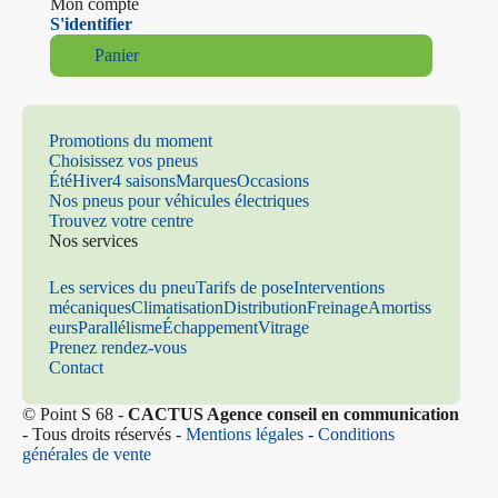
Mon compte
S'identifier
Panier
Promotions du moment
Choisissez vos pneus
Été
Hiver
4 saisons
Marques
Occasions
Nos pneus pour véhicules électriques
Trouvez votre centre
Nos services
Les services du pneu
Tarifs de pose
Interventions
mécaniques
Climatisation
Distribution
Freinage
Amortiss
eurs
Parallélisme
Échappement
Vitrage
Prenez rendez-vous
Contact
© Point S 68 -
CACTUS Agence conseil en communication
- Tous droits réservés -
Mentions légales
-
Conditions
générales de vente