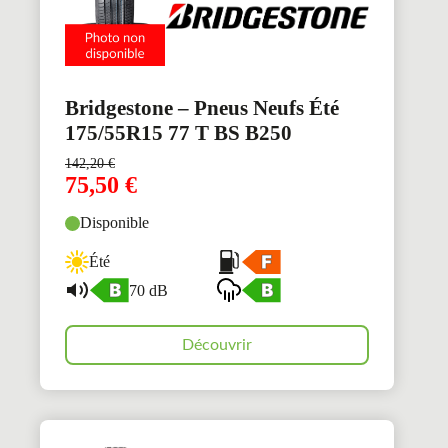
Bridgestone – Pneus Neufs Été
175/55R15 77 T BS B250
142,20
€
75,50
€
Disponible
Été
70 dB
Découvrir