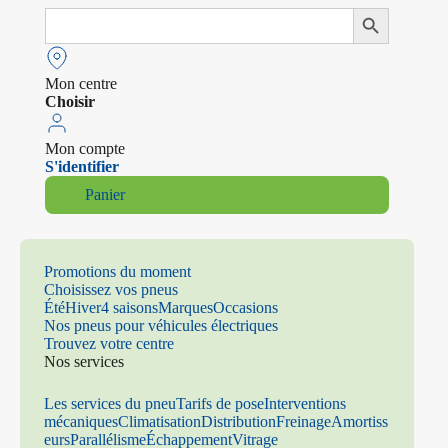
Search
Search Button
for:
Mon centre
Choisir
Mon compte
S'identifier
Panier
Promotions du moment
Choisissez vos pneus
Été
Hiver
4 saisons
Marques
Occasions
Nos pneus pour véhicules électriques
Trouvez votre centre
Nos services
Les services du pneu
Tarifs de pose
Interventions
mécaniques
Climatisation
Distribution
Freinage
Amortiss
eurs
Parallélisme
Échappement
Vitrage