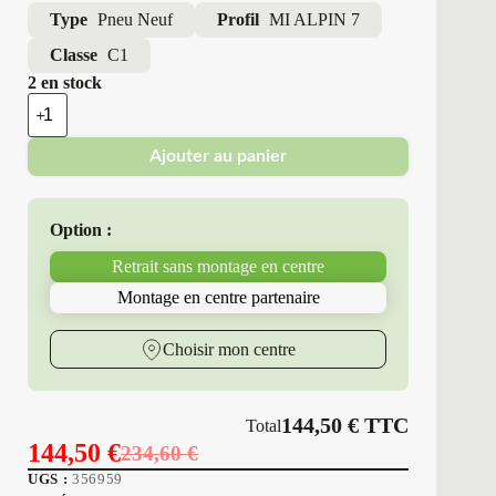
Type
Pneu Neuf
Profil
MI ALPIN 7
Classe
C1
2 en stock
quantité
de
Michelin
Ajouter au panier
-
Pneus
Neufs
Hiver
Option :
225/55R16
99
Retrait sans montage en centre
H
MI
Montage en centre partenaire
ALPIN
7
Choisir mon centre
144,50
€
TTC
Total
144,50
€
234,60
€
Le
Le
UGS :
356959