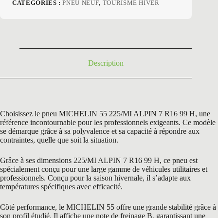
prix
prix
CATÉGORIES :
PNEU NEUF
,
TOURISME HIVER
initial
actuel
était :
est :
234,60 €.
144,50 €.
Description
Choisissez le pneu MICHELIN 55 225/MI ALPIN 7 R16 99 H, une
référence incontournable pour les professionnels exigeants. Ce modèle
se démarque grâce à sa polyvalence et sa capacité à répondre aux
contraintes, quelle que soit la situation.
Grâce à ses dimensions 225/MI ALPIN 7 R16 99 H, ce pneu est
spécialement conçu pour une large gamme de véhicules utilitaires et
professionnels. Conçu pour la saison hivernale, il s’adapte aux
températures spécifiques avec efficacité.
Côté performance, le MICHELIN 55 offre une grande stabilité grâce à
son profil étudié. Il affiche une note de freinage B, garantissant une