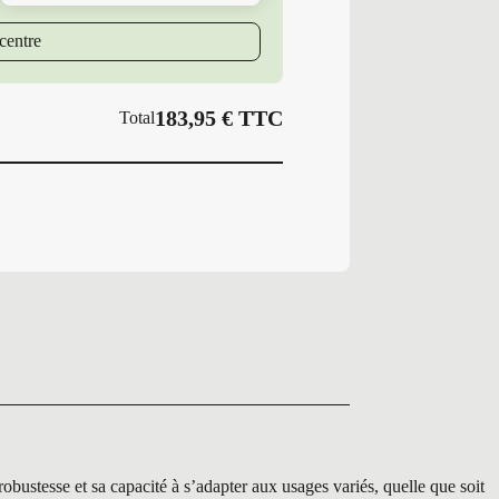
MI
ALP
centre
6
183,95
€
TTC
Total
stesse et sa capacité à s’adapter aux usages variés, quelle que soit