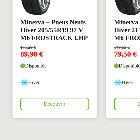
Minerva – Pneus Neufs
Minerva 
Hiver 205/55R19 97 V
Hiver 21
M6 FROSTRACK UHP
M6 FRO
171,29
€
149,53
€
89,90
€
79,50
€
Disponible
Disponibl
Hiver
Hiver
Découvrir
D