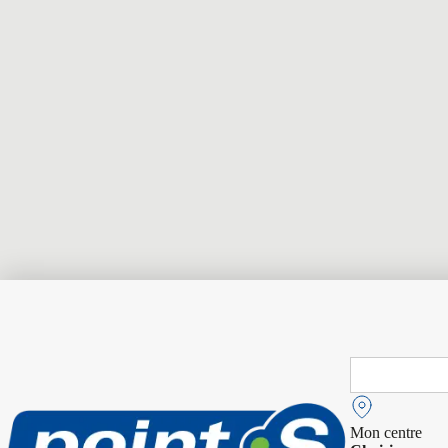
Search
for:
Mon centre