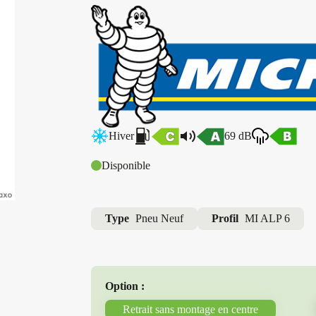
Hiver
69 dB
Disponible
Type
Pneu Neuf
Profil
MI ALP 6
Option :
Retrait sans montage en centre