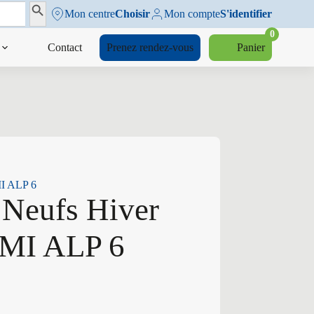
Search Button
Mon centre
Choisir
Mon compte
S'identifier
0
Contact
Prenez rendez-vous
Panier
MI ALP 6
 Neufs Hiver
 MI ALP 6