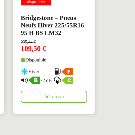
Bridgestone – Pneus
Neufs Hiver 225/55R16
95 H BS LM32
235,44
€
109,50
€
Disponible
Hiver
72 dB
Découvrir