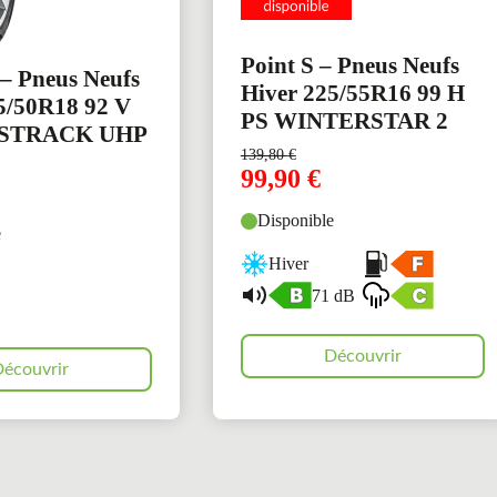
Point S – Pneus Neufs
– Pneus Neufs
Hiver 225/55R16 99 H
5/50R18 92 V
PS WINTERSTAR 2
STRACK UHP
139,80
€
99,90
€
Disponible
e
Hiver
71 dB
Découvrir
écouvrir