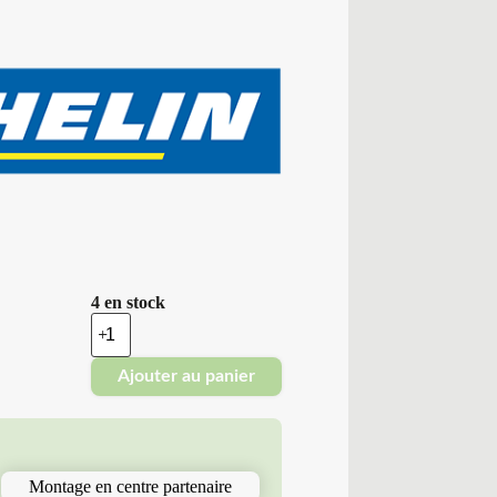
4 en stock
quantité
de
Michelin
Ajouter au panier
-
Pneus
Neufs
Hiver
205/60R17
97
Montage en centre partenaire
H