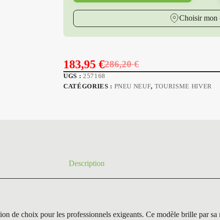
Choisir mon 
183,95
€
286,20
€
Le
Le
UGS :
257168
prix
prix
CATÉGORIES :
PNEU NEUF
,
TOURISME HIVER
initial
actuel
était :
est :
286,20 €.
183,95 €.
Description
 choix pour les professionnels exigeants. Ce modèle brille par sa robu